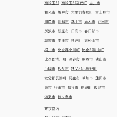
南埼玉郡
南埼玉郡宮代町
吉川市
和光市
坂戸市
大里郡寄居町
富士見市
川口市
川越市
幸手市
志木市
戸田市
所沢市
新座市
日高市
春日部市
朝霞市
本庄市
杉戸町
東松山市
桶川市
比企郡小川町
比企郡嵐山町
比企郡滑川町
深谷市
熊谷市
狭山市
白岡市
秩父市
秩父郡小鹿野町
秩父郡長瀞町
羽生市
草加市
蓮田市
蕨市
行田市
越谷市
長瀞町
飯能市
鴻巣市
鶴ヶ島市
東京都内