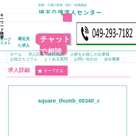
医療・介護の派遣・紹介・転職相談
キ
ー
ワ
ー
ド
検
チャット
索
最近見
キープ
リスト
た求人
で相談
ホーム
求人応募・無料相談
人材をお探しの企業様
お役立ちコラム
よくある質問
お問い合わせ
会社概要
求人詳細
キープする
square_thumb_00340_c