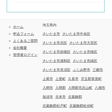
埼玉県内
ホーム
申込フォーム
さいたま市
さいたま市中央区
よくあるご質問
さいたま市北区
さいたま市大宮区
会社概要
さいたま市岩槻区
さいたま市桜区
管理者ログイン
さいたま市浦和区
さいたま市緑区
さいたま市見沼区
ふじみ野市
三郷市
上尾市
上里町
久喜市
児玉郡美里町
入間市
入間郡
入間郡毛呂山町
八潮市
加須市
北本市
北葛飾郡
北葛飾郡杉戸町
北葛飾郡松伏町