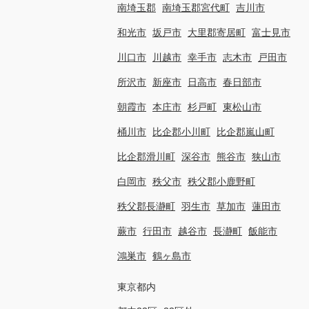
南埼玉郡
南埼玉郡宮代町
吉川市
和光市
坂戸市
大里郡寄居町
富士見市
川口市
川越市
幸手市
志木市
戸田市
所沢市
新座市
日高市
春日部市
朝霞市
本庄市
杉戸町
東松山市
桶川市
比企郡小川町
比企郡嵐山町
比企郡滑川町
深谷市
熊谷市
狭山市
白岡市
秩父市
秩父郡小鹿野町
秩父郡長瀞町
羽生市
草加市
蓮田市
蕨市
行田市
越谷市
長瀞町
飯能市
鴻巣市
鶴ヶ島市
東京都内