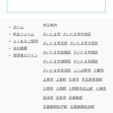
埼玉県内
ホーム
申込フォーム
さいたま市
さいたま市中央区
よくあるご質問
さいたま市北区
さいたま市大宮区
会社概要
さいたま市岩槻区
さいたま市桜区
管理者ログイン
さいたま市浦和区
さいたま市緑区
さいたま市見沼区
ふじみ野市
三郷市
上尾市
上里町
久喜市
児玉郡美里町
入間市
入間郡
入間郡毛呂山町
八潮市
加須市
北本市
北葛飾郡
北葛飾郡杉戸町
北葛飾郡松伏町