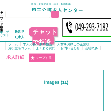
医療・介護の派遣・紹介・転職相談
キ
ー
ワ
ー
ド
検
チャット
索
最近見
キープ
リスト
た求人
で相談
ホーム
求人応募・無料相談
人材をお探しの企業様
お役立ちコラム
よくある質問
お問い合わせ
会社概要
求人詳細
キープする
images (11)