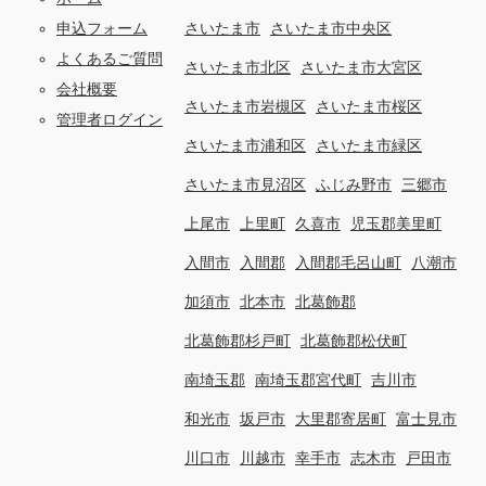
申込フォーム
さいたま市
さいたま市中央区
よくあるご質問
さいたま市北区
さいたま市大宮区
会社概要
さいたま市岩槻区
さいたま市桜区
管理者ログイン
さいたま市浦和区
さいたま市緑区
さいたま市見沼区
ふじみ野市
三郷市
上尾市
上里町
久喜市
児玉郡美里町
入間市
入間郡
入間郡毛呂山町
八潮市
加須市
北本市
北葛飾郡
北葛飾郡杉戸町
北葛飾郡松伏町
南埼玉郡
南埼玉郡宮代町
吉川市
和光市
坂戸市
大里郡寄居町
富士見市
川口市
川越市
幸手市
志木市
戸田市