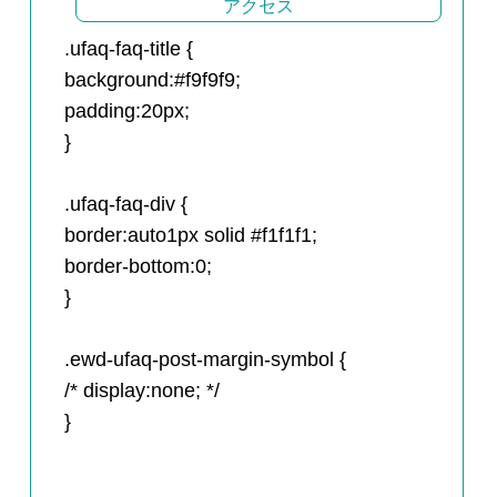
アクセス
.ufaq-faq-title {
background:#f9f9f9;
padding:20px;
}
.ufaq-faq-div {
border:auto1px solid #f1f1f1;
border-bottom:0;
}
.ewd-ufaq-post-margin-symbol {
/* display:none; */
}