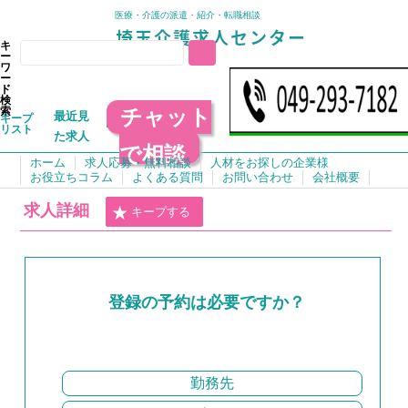
医療・介護の派遣・紹介・転職相談
キ
ー
ワ
ー
ド
検
チャット
索
最近見
キープ
リスト
た求人
で相談
ホーム
求人応募・無料相談
人材をお探しの企業様
お役立ちコラム
よくある質問
お問い合わせ
会社概要
求人詳細
キープする
登録の予約は必要ですか？
勤務先