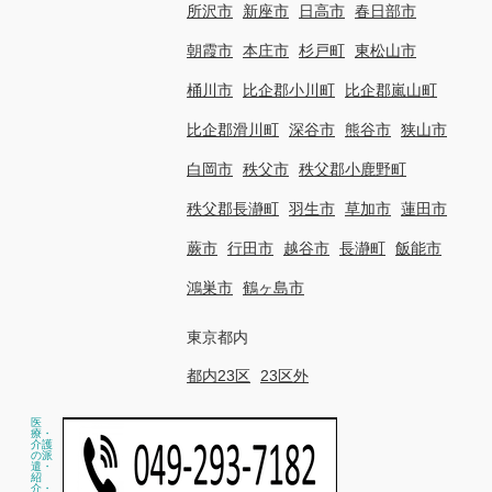
所沢市
新座市
日高市
春日部市
朝霞市
本庄市
杉戸町
東松山市
桶川市
比企郡小川町
比企郡嵐山町
比企郡滑川町
深谷市
熊谷市
狭山市
白岡市
秩父市
秩父郡小鹿野町
秩父郡長瀞町
羽生市
草加市
蓮田市
蕨市
行田市
越谷市
長瀞町
飯能市
鴻巣市
鶴ヶ島市
東京都内
都内23区
23区外
医
療・
介護
の派
遣・
紹
介・