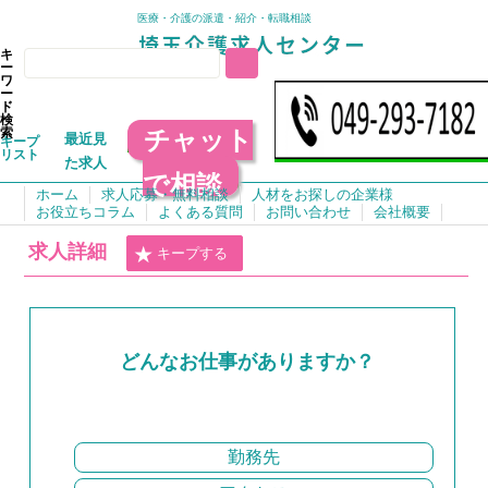
医療・介護の派遣・紹介・転職相談
キ
ー
ワ
ー
ド
検
チャット
索
最近見
キープ
リスト
た求人
で相談
ホーム
求人応募・無料相談
人材をお探しの企業様
お役立ちコラム
よくある質問
お問い合わせ
会社概要
求人詳細
キープする
どんなお仕事がありますか？
勤務先