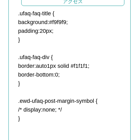
アクセス
.ufaq-faq-title {
background:#f9f9f9;
padding:20px;
}
.ufaq-faq-div {
border:auto1px solid #f1f1f1;
border-bottom:0;
}
.ewd-ufaq-post-margin-symbol {
/* display:none; */
}