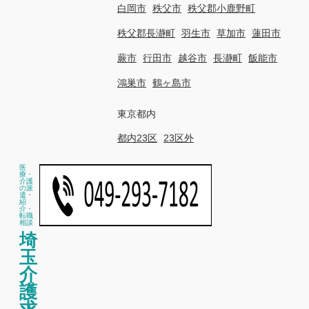
白岡市
秩父市
秩父郡小鹿野町
秩父郡長瀞町
羽生市
草加市
蓮田市
蕨市
行田市
越谷市
長瀞町
飯能市
鴻巣市
鶴ヶ島市
東京都内
都内23区
23区外
医
療・
介護
の派
遣・
紹
介・
転職
相談
埼
玉
介
護