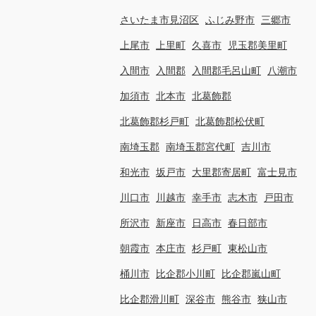
さいたま市見沼区
ふじみ野市
三郷市
上尾市
上里町
久喜市
児玉郡美里町
入間市
入間郡
入間郡毛呂山町
八潮市
加須市
北本市
北葛飾郡
北葛飾郡杉戸町
北葛飾郡松伏町
南埼玉郡
南埼玉郡宮代町
吉川市
和光市
坂戸市
大里郡寄居町
富士見市
川口市
川越市
幸手市
志木市
戸田市
所沢市
新座市
日高市
春日部市
朝霞市
本庄市
杉戸町
東松山市
桶川市
比企郡小川町
比企郡嵐山町
比企郡滑川町
深谷市
熊谷市
狭山市