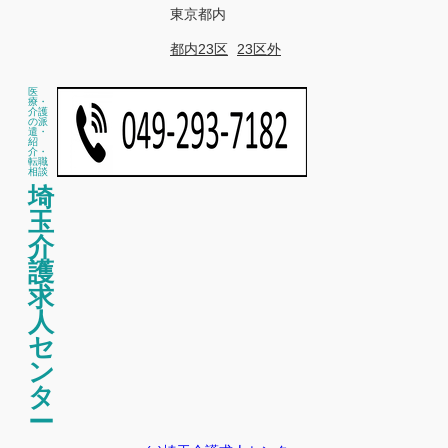
東京都内
都内23区
23区外
医
療・
介護
の派
遣・
紹
介・
転職
相談
埼
玉
介
護
求
人
セ
ン
タ
ー