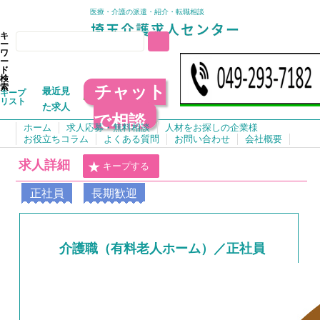
医療・介護の派遣・紹介・転職相談
キ
ー
ワ
ー
ド
検
チャット
索
最近見
キープ
リスト
た求人
で相談
ホーム
求人応募・無料相談
人材をお探しの企業様
お役立ちコラム
よくある質問
お問い合わせ
会社概要
求人詳細
キープする
正社員
長期歓迎
介護職（有料老人ホーム）／正社員