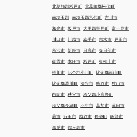
北葛飾郡杉戸町
北葛飾郡松伏町
南埼玉郡
南埼玉郡宮代町
吉川市
和光市
坂戸市
大里郡寄居町
富士見市
川口市
川越市
幸手市
志木市
戸田市
所沢市
新座市
日高市
春日部市
朝霞市
本庄市
杉戸町
東松山市
桶川市
比企郡小川町
比企郡嵐山町
比企郡滑川町
深谷市
熊谷市
狭山市
白岡市
秩父市
秩父郡小鹿野町
秩父郡長瀞町
羽生市
草加市
蓮田市
蕨市
行田市
越谷市
長瀞町
飯能市
鴻巣市
鶴ヶ島市