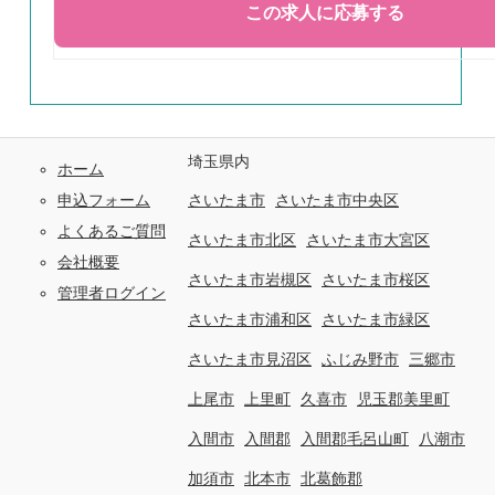
埼玉県内
ホーム
申込フォーム
さいたま市
さいたま市中央区
よくあるご質問
さいたま市北区
さいたま市大宮区
会社概要
さいたま市岩槻区
さいたま市桜区
管理者ログイン
さいたま市浦和区
さいたま市緑区
さいたま市見沼区
ふじみ野市
三郷市
上尾市
上里町
久喜市
児玉郡美里町
入間市
入間郡
入間郡毛呂山町
八潮市
加須市
北本市
北葛飾郡