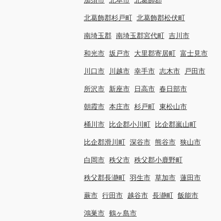
北葛飾郡杉戸町
北葛飾郡松伏町
南埼玉郡
南埼玉郡宮代町
吉川市
和光市
坂戸市
大里郡寄居町
富士見市
川口市
川越市
幸手市
志木市
戸田市
所沢市
新座市
日高市
春日部市
朝霞市
本庄市
杉戸町
東松山市
桶川市
比企郡小川町
比企郡嵐山町
比企郡滑川町
深谷市
熊谷市
狭山市
白岡市
秩父市
秩父郡小鹿野町
秩父郡長瀞町
羽生市
草加市
蓮田市
蕨市
行田市
越谷市
長瀞町
飯能市
鴻巣市
鶴ヶ島市