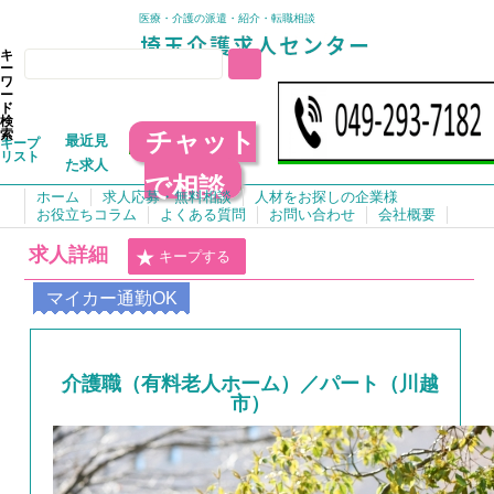
医療・介護の派遣・紹介・転職相談
キ
ー
ワ
ー
ド
検
チャット
索
最近見
キープ
リスト
た求人
で相談
ホーム
求人応募・無料相談
人材をお探しの企業様
お役立ちコラム
よくある質問
お問い合わせ
会社概要
求人詳細
キープする
マイカー通勤OK
介護職（有料老人ホーム）／パート（川越
市）