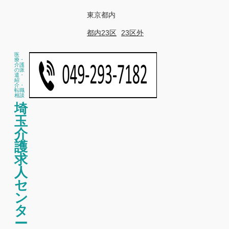
東京都内
都内23区
23区外
医
療・
介護
の派
遣・
紹
介・
転職
相談
埼
玉
介
護
求
人
セ
ン
タ
ー