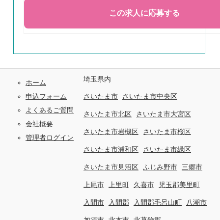
埼玉県内
ホーム
申込フォーム
さいたま市
さいたま市中央区
よくあるご質問
さいたま市北区
さいたま市大宮区
会社概要
さいたま市岩槻区
さいたま市桜区
管理者ログイン
さいたま市浦和区
さいたま市緑区
さいたま市見沼区
ふじみ野市
三郷市
上尾市
上里町
久喜市
児玉郡美里町
入間市
入間郡
入間郡毛呂山町
八潮市
加須市
北本市
北葛飾郡