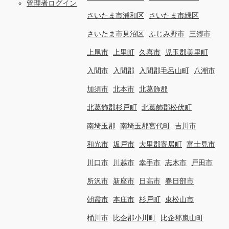
管理者ログイン
さいたま市浦和区
さいたま市緑区
さいたま市見沼区
ふじみ野市
三郷市
上尾市
上里町
久喜市
児玉郡美里町
入間市
入間郡
入間郡毛呂山町
八潮市
加須市
北本市
北葛飾郡
北葛飾郡杉戸町
北葛飾郡松伏町
南埼玉郡
南埼玉郡宮代町
吉川市
和光市
坂戸市
大里郡寄居町
富士見市
川口市
川越市
幸手市
志木市
戸田市
所沢市
新座市
日高市
春日部市
朝霞市
本庄市
杉戸町
東松山市
桶川市
比企郡小川町
比企郡嵐山町