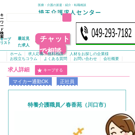
医療・介護の派遣・紹介・転職相談
キ
ー
ワ
ー
ド
検
チャット
索
最近見
キープ
リスト
た求人
で相談
ホーム
求人応募・無料相談
人材をお探しの企業様
お役立ちコラム
よくある質問
お問い合わせ
会社概要
求人詳細
キープする
マイカー通勤OK
正社員
特養介護職員／春香苑（川口市）