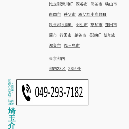
比企郡滑川町
深谷市
熊谷市
狭山市
白岡市
秩父市
秩父郡小鹿野町
秩父郡長瀞町
羽生市
草加市
蓮田市
蕨市
行田市
越谷市
長瀞町
飯能市
鴻巣市
鶴ヶ島市
東京都内
都内23区
23区外
医
療・
介護
の派
遣・
紹
介・
転職
相談
埼
玉
介