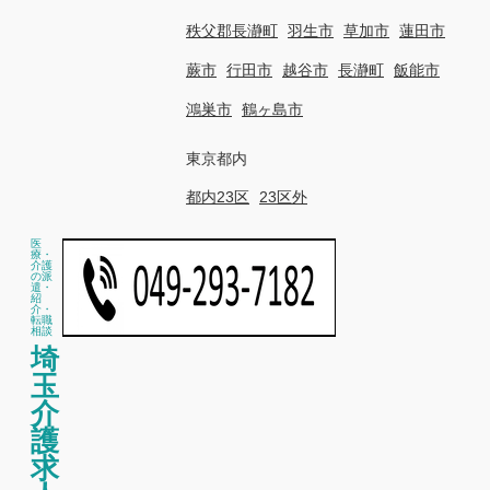
秩父郡長瀞町
羽生市
草加市
蓮田市
蕨市
行田市
越谷市
長瀞町
飯能市
鴻巣市
鶴ヶ島市
東京都内
都内23区
23区外
医
療・
介護
の派
遣・
紹
介・
転職
相談
埼
玉
介
護
求