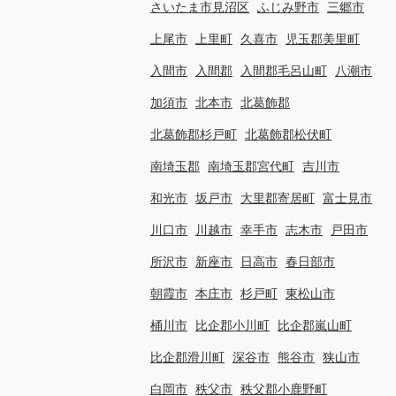
さいたま市見沼区
ふじみ野市
三郷市
上尾市
上里町
久喜市
児玉郡美里町
入間市
入間郡
入間郡毛呂山町
八潮市
加須市
北本市
北葛飾郡
北葛飾郡杉戸町
北葛飾郡松伏町
南埼玉郡
南埼玉郡宮代町
吉川市
和光市
坂戸市
大里郡寄居町
富士見市
川口市
川越市
幸手市
志木市
戸田市
所沢市
新座市
日高市
春日部市
朝霞市
本庄市
杉戸町
東松山市
桶川市
比企郡小川町
比企郡嵐山町
比企郡滑川町
深谷市
熊谷市
狭山市
白岡市
秩父市
秩父郡小鹿野町