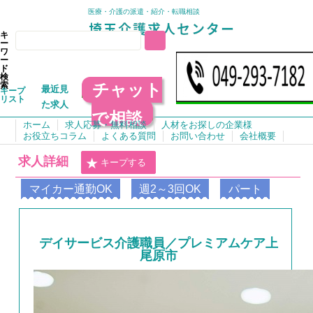
医療・介護の派遣・紹介・転職相談
キ
ー
ワ
ー
ド
検
チャット
索
最近見
キープ
リスト
た求人
で相談
ホーム
求人応募・無料相談
人材をお探しの企業様
お役立ちコラム
よくある質問
お問い合わせ
会社概要
求人詳細
キープする
マイカー通勤OK
週2～3回OK
パート
デイサービス介護職員／プレミアムケア上
尾原市