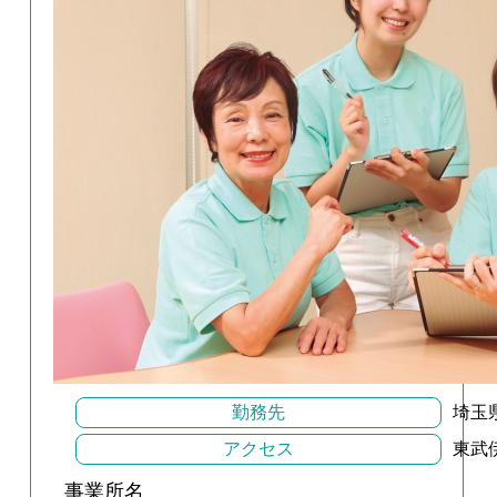
勤務先
埼玉
アクセス
東武
事業所名