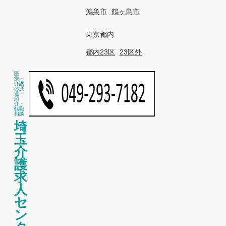
鴻巣市
鶴ヶ島市
東京都内
都内23区
23区外
医
療・
介護
の派
遣・
紹
介・
転職
相談
埼
玉
介
護
求
人
セ
ン