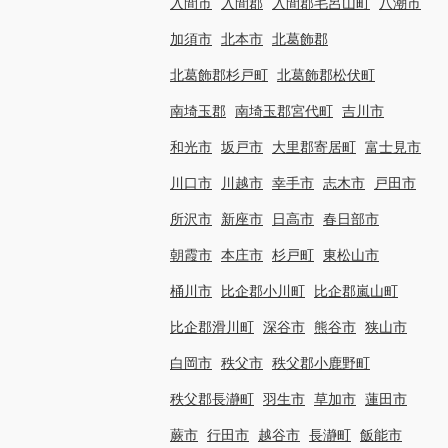
入間市
入間郡
入間郡毛呂山町
八潮市
加須市
北本市
北葛飾郡
北葛飾郡杉戸町
北葛飾郡松伏町
南埼玉郡
南埼玉郡宮代町
吉川市
和光市
坂戸市
大里郡寄居町
富士見市
川口市
川越市
幸手市
志木市
戸田市
所沢市
新座市
日高市
春日部市
朝霞市
本庄市
杉戸町
東松山市
桶川市
比企郡小川町
比企郡嵐山町
比企郡滑川町
深谷市
熊谷市
狭山市
白岡市
秩父市
秩父郡小鹿野町
秩父郡長瀞町
羽生市
草加市
蓮田市
蕨市
行田市
越谷市
長瀞町
飯能市