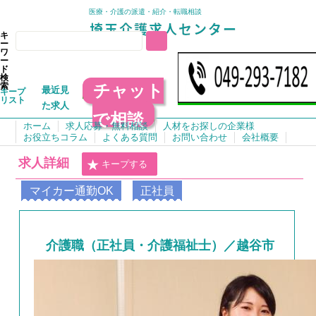
医療・介護の派遣・紹介・転職相談
キ
ー
ワ
ー
ド
検
チャット
索
最近見
キープ
リスト
た求人
で相談
ホーム
求人応募・無料相談
人材をお探しの企業様
お役立ちコラム
よくある質問
お問い合わせ
会社概要
求人詳細
キープする
マイカー通勤OK
正社員
介護職（正社員・介護福祉士）／越谷市