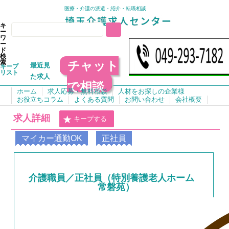
医療・介護の派遣・紹介・転職相談
キ
ー
ワ
ー
ド
検
チャット
索
最近見
キープ
リスト
た求人
で相談
ホーム
求人応募・無料相談
人材をお探しの企業様
お役立ちコラム
よくある質問
お問い合わせ
会社概要
求人詳細
キープする
マイカー通勤OK
正社員
介護職員／正社員（特別養護老人ホーム
常磐苑）