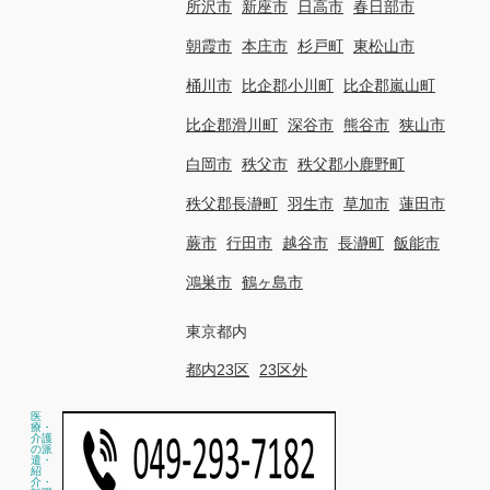
所沢市
新座市
日高市
春日部市
朝霞市
本庄市
杉戸町
東松山市
桶川市
比企郡小川町
比企郡嵐山町
比企郡滑川町
深谷市
熊谷市
狭山市
白岡市
秩父市
秩父郡小鹿野町
秩父郡長瀞町
羽生市
草加市
蓮田市
蕨市
行田市
越谷市
長瀞町
飯能市
鴻巣市
鶴ヶ島市
東京都内
都内23区
23区外
医
療・
介護
の派
遣・
紹
介・