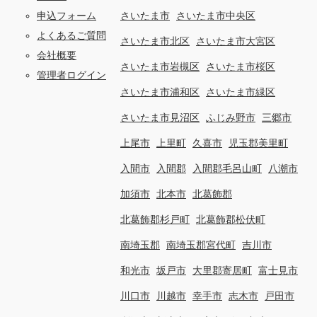
申込フォーム
さいたま市
さいたま市中央区
よくあるご質問
さいたま市北区
さいたま市大宮区
会社概要
さいたま市岩槻区
さいたま市桜区
管理者ログイン
さいたま市浦和区
さいたま市緑区
さいたま市見沼区
ふじみ野市
三郷市
上尾市
上里町
久喜市
児玉郡美里町
入間市
入間郡
入間郡毛呂山町
八潮市
加須市
北本市
北葛飾郡
北葛飾郡杉戸町
北葛飾郡松伏町
南埼玉郡
南埼玉郡宮代町
吉川市
和光市
坂戸市
大里郡寄居町
富士見市
川口市
川越市
幸手市
志木市
戸田市