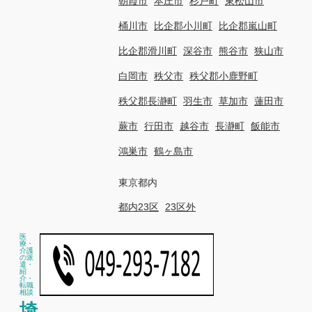
朝霞市
本庄市
杉戸町
東松山市
桶川市
比企郡小川町
比企郡嵐山町
比企郡滑川町
深谷市
熊谷市
狭山市
白岡市
秩父市
秩父郡小鹿野町
秩父郡長瀞町
羽生市
草加市
蓮田市
蕨市
行田市
越谷市
長瀞町
飯能市
鴻巣市
鶴ヶ島市
東京都内
都内23区
23区外
医
療・
介護
の派
遣・
紹
介・
転職
相談
埼