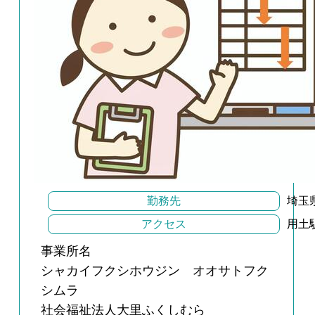
勤務先
埼玉
アクセス
用土
事業所名
シャカイフクシホウジン オオサトフク
シムラ
社会福祉法人大里ふくしむら