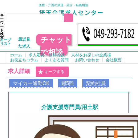
医療・介護の派遣・紹介・転職相談
キ
ー
ワ
ー
ド
検
チャット
索
最近見
キープ
リスト
た求人
で相談
ホーム
求人応募・無料相談
人材をお探しの企業様
お役立ちコラム
よくある質問
お問い合わせ
会社概要
求人詳細
キープする
マイカー通勤OK
週5回
契約社員
介護支援専門員/用土駅