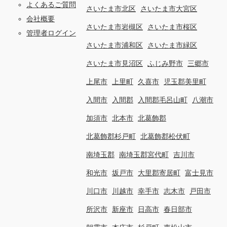
よくあるご質問
さいたま市北区
さいたま市大宮区
会社概要
さいたま市岩槻区
さいたま市桜区
管理者ログイン
さいたま市浦和区
さいたま市緑区
さいたま市見沼区
ふじみ野市
三郷市
上尾市
上里町
久喜市
児玉郡美里町
入間市
入間郡
入間郡毛呂山町
八潮市
加須市
北本市
北葛飾郡
北葛飾郡杉戸町
北葛飾郡松伏町
南埼玉郡
南埼玉郡宮代町
吉川市
和光市
坂戸市
大里郡寄居町
富士見市
川口市
川越市
幸手市
志木市
戸田市
所沢市
新座市
日高市
春日部市