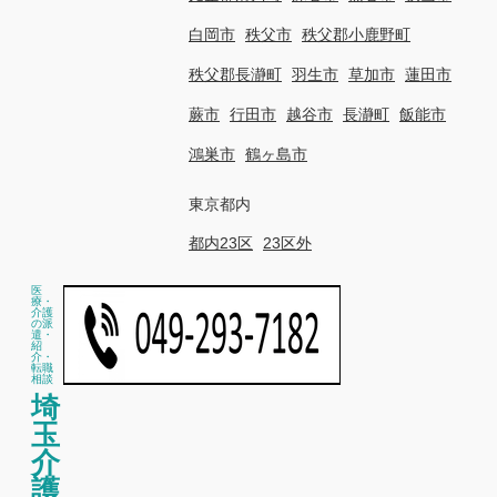
白岡市
秩父市
秩父郡小鹿野町
秩父郡長瀞町
羽生市
草加市
蓮田市
蕨市
行田市
越谷市
長瀞町
飯能市
鴻巣市
鶴ヶ島市
東京都内
都内23区
23区外
医
療・
介護
の派
遣・
紹
介・
転職
相談
埼
玉
介
護