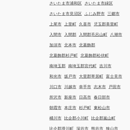
さいたま市浦和区
さいたま市緑区
さいたま市見沼区
ふじみ野市
三郷市
上尾市
上里町
久喜市
児玉郡美里町
入間市
入間郡
入間郡毛呂山町
八潮市
加須市
北本市
北葛飾郡
北葛飾郡杉戸町
北葛飾郡松伏町
南埼玉郡
南埼玉郡宮代町
吉川市
和光市
坂戸市
大里郡寄居町
富士見市
川口市
川越市
幸手市
志木市
戸田市
所沢市
新座市
日高市
春日部市
朝霞市
本庄市
杉戸町
東松山市
桶川市
比企郡小川町
比企郡嵐山町
比企郡滑川町
深谷市
熊谷市
狭山市