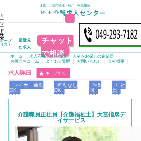
医療・介護の派遣・紹介・転職相談
キ
ー
ワ
ー
ド
検
チャット
索
最近見
キープ
リスト
た求人
で相談
ホーム
求人応募・無料相談
人材をお探しの企業様
お役立ちコラム
よくある質問
お問い合わせ
会社概要
求人詳細
キープする
マイカー通勤
夜勤なし
週5
正社
OK
OK
回
員
介護職員正社員【介護福祉士】大宮指扇デ
イサービス