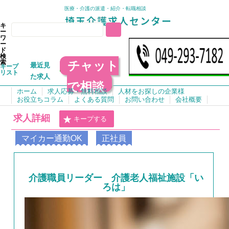
医療・介護の派遣・紹介・転職相談
キ
ー
ワ
ー
ド
検
チャット
索
最近見
キープ
リスト
た求人
で相談
ホーム
求人応募・無料相談
人材をお探しの企業様
お役立ちコラム
よくある質問
お問い合わせ
会社概要
求人詳細
キープする
マイカー通勤OK
正社員
介護職員リーダー 介護老人福祉施設「い
ろは」