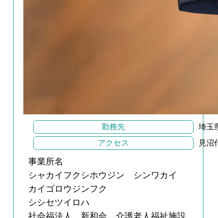
勤務先
埼玉
アクセス
見沼
事業所名
シャカイフクシホウジン シンワカイ
カイゴロウジンフク
シシセツイロハ
社会福法人 新和会 介護老人福祉施設