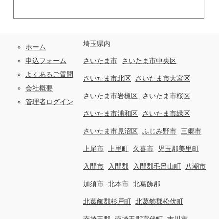
埼玉県内
ホーム
申込フォーム
さいたま市
さいたま市中央区
よくあるご質問
さいたま市北区
さいたま市大宮区
会社概要
さいたま市岩槻区
さいたま市桜区
管理者ログイン
さいたま市浦和区
さいたま市緑区
さいたま市見沼区
ふじみ野市
三郷市
上尾市
上里町
久喜市
児玉郡美里町
入間市
入間郡
入間郡毛呂山町
八潮市
加須市
北本市
北葛飾郡
北葛飾郡杉戸町
北葛飾郡松伏町
南埼玉郡
南埼玉郡宮代町
吉川市