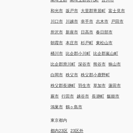
和光市
坂戸市
大里郡寄居町
富士見市
川口市
川越市
幸手市
志木市
戸田市
所沢市
新座市
日高市
春日部市
朝霞市
本庄市
杉戸町
東松山市
桶川市
比企郡小川町
比企郡嵐山町
比企郡滑川町
深谷市
熊谷市
狭山市
白岡市
秩父市
秩父郡小鹿野町
秩父郡長瀞町
羽生市
草加市
蓮田市
蕨市
行田市
越谷市
長瀞町
飯能市
鴻巣市
鶴ヶ島市
東京都内
都内23区
23区外