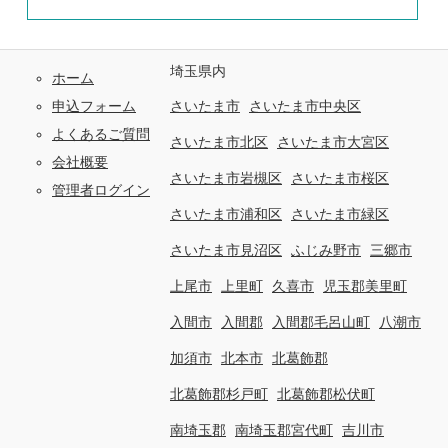
埼玉県内
ホーム
申込フォーム
さいたま市
さいたま市中央区
よくあるご質問
さいたま市北区
さいたま市大宮区
会社概要
さいたま市岩槻区
さいたま市桜区
管理者ログイン
さいたま市浦和区
さいたま市緑区
さいたま市見沼区
ふじみ野市
三郷市
上尾市
上里町
久喜市
児玉郡美里町
入間市
入間郡
入間郡毛呂山町
八潮市
加須市
北本市
北葛飾郡
北葛飾郡杉戸町
北葛飾郡松伏町
南埼玉郡
南埼玉郡宮代町
吉川市