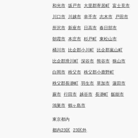
和光市
坂戸市
大里郡寄居町
富士見市
川口市
川越市
幸手市
志木市
戸田市
所沢市
新座市
日高市
春日部市
朝霞市
本庄市
杉戸町
東松山市
桶川市
比企郡小川町
比企郡嵐山町
比企郡滑川町
深谷市
熊谷市
狭山市
白岡市
秩父市
秩父郡小鹿野町
秩父郡長瀞町
羽生市
草加市
蓮田市
蕨市
行田市
越谷市
長瀞町
飯能市
鴻巣市
鶴ヶ島市
東京都内
都内23区
23区外