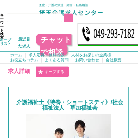
医療・介護の派遣・紹介・転職相談
キ
ー
ワ
ー
ド
検
チャット
索
最近見
キープ
リスト
た求人
で相談
ホーム
求人応募・無料相談
人材をお探しの企業様
お役立ちコラム
よくある質問
お問い合わせ
会社概要
求人詳細
キープする
介護福祉士《特養・ショートスティ》/社会
福祉法人 草加福祉会