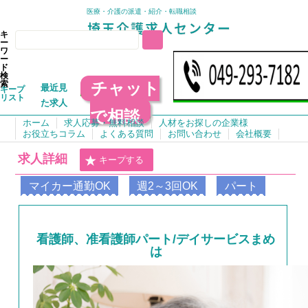
医療・介護の派遣・紹介・転職相談
キ
ー
ワ
ー
ド
検
チャット
索
最近見
キープ
リスト
た求人
で相談
ホーム
求人応募・無料相談
人材をお探しの企業様
お役立ちコラム
よくある質問
お問い合わせ
会社概要
求人詳細
キープする
マイカー通勤OK
週2～3回OK
パート
看護師、准看護師パート/デイサービスまめ
は