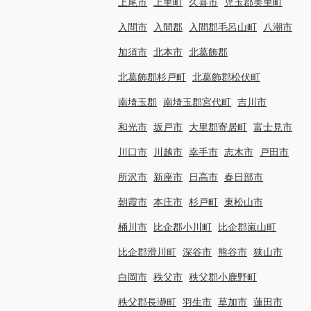
上尾市
上里町
久喜市
児玉郡美里町
入間市
入間郡
入間郡毛呂山町
八潮市
加須市
北本市
北葛飾郡
北葛飾郡杉戸町
北葛飾郡松伏町
南埼玉郡
南埼玉郡宮代町
吉川市
和光市
坂戸市
大里郡寄居町
富士見市
川口市
川越市
幸手市
志木市
戸田市
所沢市
新座市
日高市
春日部市
朝霞市
本庄市
杉戸町
東松山市
桶川市
比企郡小川町
比企郡嵐山町
比企郡滑川町
深谷市
熊谷市
狭山市
白岡市
秩父市
秩父郡小鹿野町
秩父郡長瀞町
羽生市
草加市
蓮田市