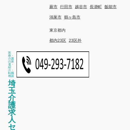
蕨市
行田市
越谷市
長瀞町
飯能市
鴻巣市
鶴ヶ島市
東京都内
都内23区
23区外
医
療・
介護
の派
遣・
紹
介・
転職
相談
埼
玉
介
護
求
人
セ