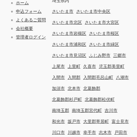
埼玉県内
ホーム
申込フォーム
さいたま市
さいたま市中央区
よくあるご質問
さいたま市北区
さいたま市大宮区
会社概要
さいたま市岩槻区
さいたま市桜区
管理者ログイン
さいたま市浦和区
さいたま市緑区
さいたま市見沼区
ふじみ野市
三郷市
上尾市
上里町
久喜市
児玉郡美里町
入間市
入間郡
入間郡毛呂山町
八潮市
加須市
北本市
北葛飾郡
北葛飾郡杉戸町
北葛飾郡松伏町
南埼玉郡
南埼玉郡宮代町
吉川市
和光市
坂戸市
大里郡寄居町
富士見市
川口市
川越市
幸手市
志木市
戸田市