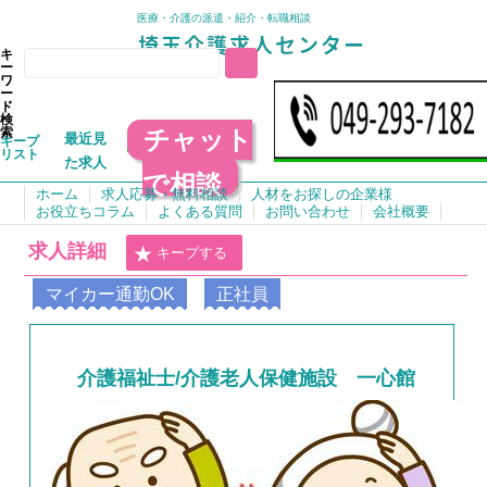
医療・介護の派遣・紹介・転職相談
キ
ー
ワ
ー
ド
検
チャット
索
最近見
キープ
リスト
た求人
で相談
ホーム
求人応募・無料相談
人材をお探しの企業様
お役立ちコラム
よくある質問
お問い合わせ
会社概要
求人詳細
キープする
マイカー通勤OK
正社員
介護福祉士/介護老人保健施設 一心館