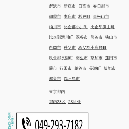
所沢市
新座市
日高市
春日部市
朝霞市
本庄市
杉戸町
東松山市
桶川市
比企郡小川町
比企郡嵐山町
比企郡滑川町
深谷市
熊谷市
狭山市
白岡市
秩父市
秩父郡小鹿野町
秩父郡長瀞町
羽生市
草加市
蓮田市
蕨市
行田市
越谷市
長瀞町
飯能市
鴻巣市
鶴ヶ島市
東京都内
都内23区
23区外
医
療・
介護
の派
遣・
紹