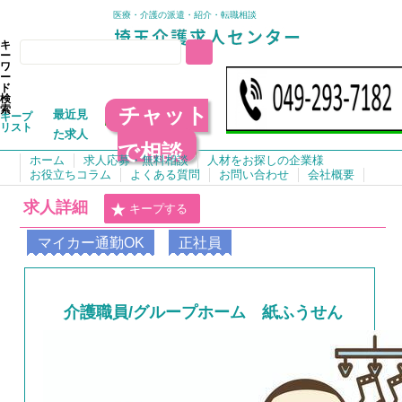
医療・介護の派遣・紹介・転職相談
キ
ー
ワ
ー
ド
検
チャット
索
最近見
キープ
リスト
た求人
で相談
ホーム
求人応募・無料相談
人材をお探しの企業様
お役立ちコラム
よくある質問
お問い合わせ
会社概要
求人詳細
キープする
マイカー通勤OK
正社員
介護職員/グループホーム 紙ふうせん