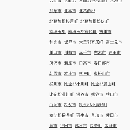
入間市
入間郡
入間郡毛呂山町
八潮市
加須市
北本市
北葛飾郡
北葛飾郡杉戸町
北葛飾郡松伏町
南埼玉郡
南埼玉郡宮代町
吉川市
和光市
坂戸市
大里郡寄居町
富士見市
川口市
川越市
幸手市
志木市
戸田市
所沢市
新座市
日高市
春日部市
朝霞市
本庄市
杉戸町
東松山市
桶川市
比企郡小川町
比企郡嵐山町
比企郡滑川町
深谷市
熊谷市
狭山市
白岡市
秩父市
秩父郡小鹿野町
秩父郡長瀞町
羽生市
草加市
蓮田市
蕨市
行田市
越谷市
長瀞町
飯能市