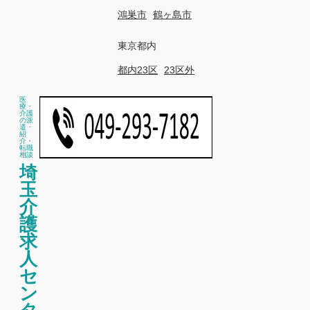
鴻巣市
鶴ヶ島市
東京都内
都内23区
23区外
医
療・
介護
の派
遣・
紹
介・
転職
相談
埼
玉
介
護
求
人
セ
ン