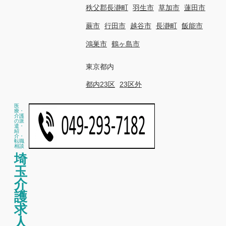
秩父郡長瀞町
羽生市
草加市
蓮田市
蕨市
行田市
越谷市
長瀞町
飯能市
鴻巣市
鶴ヶ島市
東京都内
都内23区
23区外
医
療・
介護
の派
遣・
紹
介・
転職
相談
埼
玉
介
護
求
人