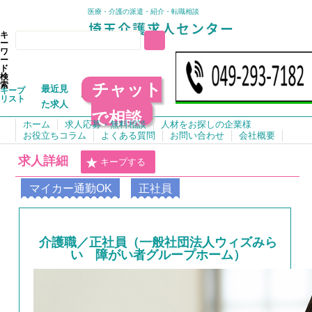
医療・介護の派遣・紹介・転職相談
キ
ー
ワ
ー
ド
検
チャット
索
最近見
キープ
リスト
た求人
で相談
ホーム
求人応募・無料相談
人材をお探しの企業様
お役立ちコラム
よくある質問
お問い合わせ
会社概要
求人詳細
キープする
マイカー通勤OK
正社員
介護職／正社員（一般社団法人ウィズみら
い 障がい者グループホーム）