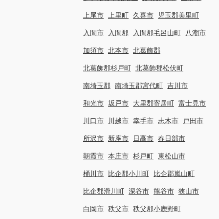
上尾市
上里町
久喜市
児玉郡美里町
入間市
入間郡
入間郡毛呂山町
八潮市
加須市
北本市
北葛飾郡
北葛飾郡杉戸町
北葛飾郡松伏町
南埼玉郡
南埼玉郡宮代町
吉川市
和光市
坂戸市
大里郡寄居町
富士見市
川口市
川越市
幸手市
志木市
戸田市
所沢市
新座市
日高市
春日部市
朝霞市
本庄市
杉戸町
東松山市
桶川市
比企郡小川町
比企郡嵐山町
比企郡滑川町
深谷市
熊谷市
狭山市
白岡市
秩父市
秩父郡小鹿野町