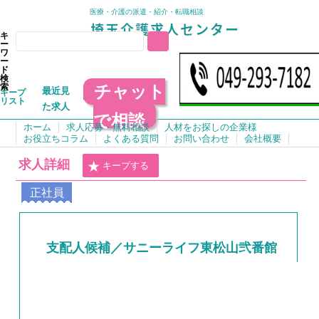
医療・介護の派遣・紹介・転職相談
キ
ー
ワ
ー
ド
検
チャット
索
最近見
キープ
リスト
た求人
で相談
ホーム
求人応募・無料相談
人材をお探しの企業様
お役立ちコラム
よくある質問
お問い合わせ
会社概要
求人詳細
キープする
正社員
支配人候補／サニーライフ東松山弐番館