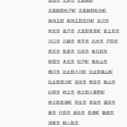
加須市
北本市
北葛飾郡
北葛飾郡杉戸町
北葛飾郡松伏町
南埼玉郡
南埼玉郡宮代町
吉川市
和光市
坂戸市
大里郡寄居町
富士見市
川口市
川越市
幸手市
志木市
戸田市
所沢市
新座市
日高市
春日部市
朝霞市
本庄市
杉戸町
東松山市
桶川市
比企郡小川町
比企郡嵐山町
比企郡滑川町
深谷市
熊谷市
狭山市
白岡市
秩父市
秩父郡小鹿野町
秩父郡長瀞町
羽生市
草加市
蓮田市
蕨市
行田市
越谷市
長瀞町
飯能市
鴻巣市
鶴ヶ島市