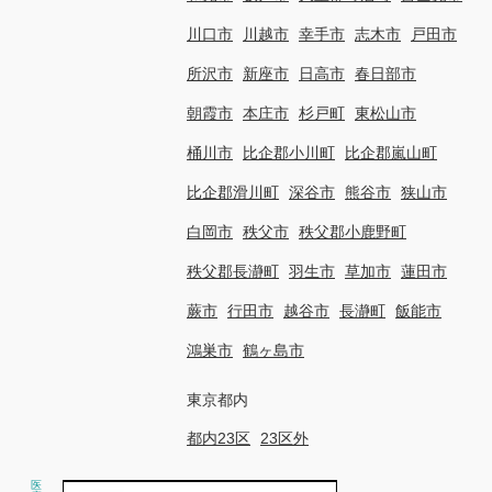
川口市
川越市
幸手市
志木市
戸田市
所沢市
新座市
日高市
春日部市
朝霞市
本庄市
杉戸町
東松山市
桶川市
比企郡小川町
比企郡嵐山町
比企郡滑川町
深谷市
熊谷市
狭山市
白岡市
秩父市
秩父郡小鹿野町
秩父郡長瀞町
羽生市
草加市
蓮田市
蕨市
行田市
越谷市
長瀞町
飯能市
鴻巣市
鶴ヶ島市
東京都内
都内23区
23区外
医