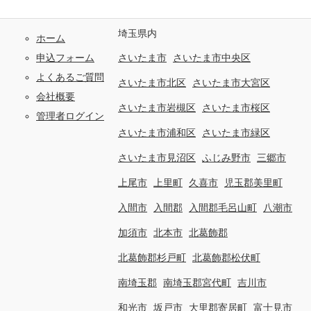
埼玉県内
ホーム
申込フォーム
さいたま市
さいたま市中央区
よくあるご質問
さいたま市北区
さいたま市大宮区
会社概要
さいたま市岩槻区
さいたま市桜区
管理者ログイン
さいたま市浦和区
さいたま市緑区
さいたま市見沼区
ふじみ野市
三郷市
上尾市
上里町
久喜市
児玉郡美里町
入間市
入間郡
入間郡毛呂山町
八潮市
加須市
北本市
北葛飾郡
北葛飾郡杉戸町
北葛飾郡松伏町
南埼玉郡
南埼玉郡宮代町
吉川市
和光市
坂戸市
大里郡寄居町
富士見市