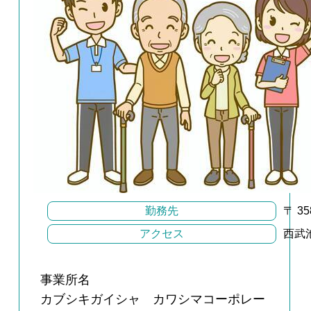
勤務先
〒 3
アクセス
西武
事業所名
カブシキガイシャ カワシマコーポレー