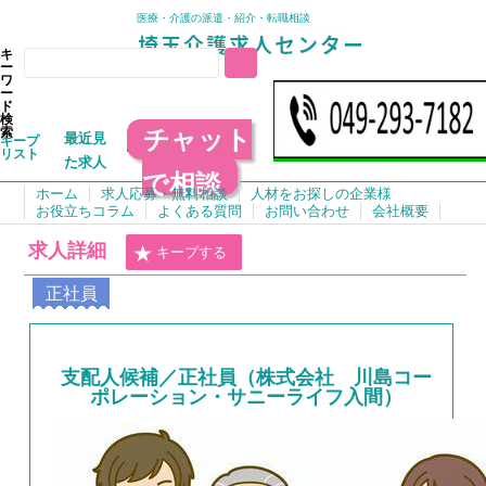
医療・介護の派遣・紹介・転職相談
キ
ー
ワ
ー
ド
検
チャット
索
最近見
キープ
リスト
た求人
で相談
ホーム
求人応募・無料相談
人材をお探しの企業様
お役立ちコラム
よくある質問
お問い合わせ
会社概要
求人詳細
キープする
正社員
支配人候補／正社員（株式会社 川島コー
ポレーション・サニーライフ入間）