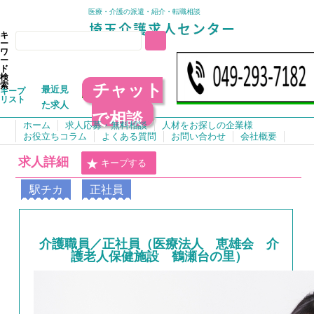
医療・介護の派遣・紹介・転職相談
キ
ー
ワ
ー
ド
検
チャット
索
最近見
キープ
リスト
た求人
で相談
ホーム
求人応募・無料相談
人材をお探しの企業様
お役立ちコラム
よくある質問
お問い合わせ
会社概要
求人詳細
キープする
駅チカ
正社員
介護職員／正社員（医療法人 恵雄会 介
護老人保健施設 鶴瀬台の里）