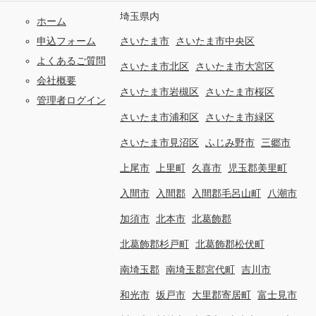
埼玉県内
ホーム
申込フォーム
さいたま市
さいたま市中央区
よくあるご質問
さいたま市北区
さいたま市大宮区
会社概要
さいたま市岩槻区
さいたま市桜区
管理者ログイン
さいたま市浦和区
さいたま市緑区
さいたま市見沼区
ふじみ野市
三郷市
上尾市
上里町
久喜市
児玉郡美里町
入間市
入間郡
入間郡毛呂山町
八潮市
加須市
北本市
北葛飾郡
北葛飾郡杉戸町
北葛飾郡松伏町
南埼玉郡
南埼玉郡宮代町
吉川市
和光市
坂戸市
大里郡寄居町
富士見市