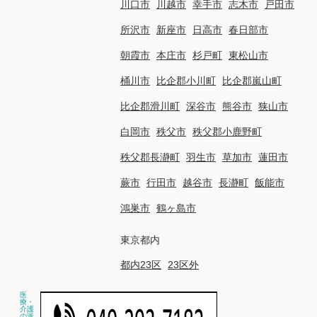
川口市
川越市
幸手市
志木市
戸田市
所沢市
新座市
日高市
春日部市
朝霞市
本庄市
杉戸町
東松山市
桶川市
比企郡小川町
比企郡嵐山町
比企郡滑川町
深谷市
熊谷市
狭山市
白岡市
秩父市
秩父郡小鹿野町
秩父郡長瀞町
羽生市
草加市
蓮田市
蕨市
行田市
越谷市
長瀞町
飯能市
鴻巣市
鶴ヶ島市
東京都内
都内23区
23区外
医
療・
介護
の派