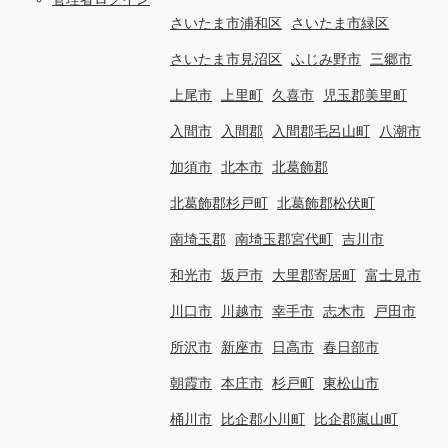
さいたま市浦和区
さいたま市緑区
さいたま市見沼区
ふじみ野市
三郷市
上尾市
上里町
久喜市
児玉郡美里町
入間市
入間郡
入間郡毛呂山町
八潮市
加須市
北本市
北葛飾郡
北葛飾郡杉戸町
北葛飾郡松伏町
南埼玉郡
南埼玉郡宮代町
吉川市
和光市
坂戸市
大里郡寄居町
富士見市
川口市
川越市
幸手市
志木市
戸田市
所沢市
新座市
日高市
春日部市
朝霞市
本庄市
杉戸町
東松山市
桶川市
比企郡小川町
比企郡嵐山町