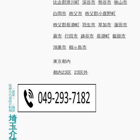
比企郡滑川町
深谷市
熊谷市
狭山市
白岡市
秩父市
秩父郡小鹿野町
秩父郡長瀞町
羽生市
草加市
蓮田市
蕨市
行田市
越谷市
長瀞町
飯能市
鴻巣市
鶴ヶ島市
東京都内
都内23区
23区外
医
療・
介護
の派
遣・
紹
介・
転職
相談
埼
玉
介