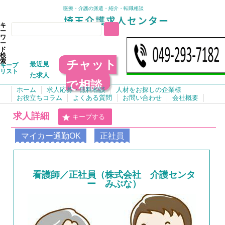
医療・介護の派遣・紹介・転職相談
キ
ー
ワ
ー
ド
検
チャット
索
最近見
キープ
リスト
た求人
で相談
ホーム
求人応募・無料相談
人材をお探しの企業様
お役立ちコラム
よくある質問
お問い合わせ
会社概要
求人詳細
キープする
マイカー通勤OK
正社員
看護師／正社員（株式会社 介護センタ
ー みぶな）