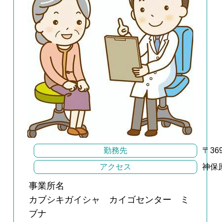
勤務先
〒3
アクセス
神保
事業所名
カブシキガイシャ カイゴセンター ミ
ブナ