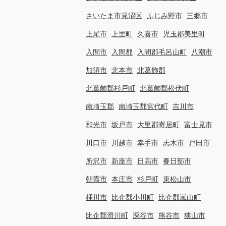
さいたま市見沼区
ふじみ野市
三郷市
上尾市
上里町
久喜市
児玉郡美里町
入間市
入間郡
入間郡毛呂山町
八潮市
加須市
北本市
北葛飾郡
北葛飾郡杉戸町
北葛飾郡松伏町
南埼玉郡
南埼玉郡宮代町
吉川市
和光市
坂戸市
大里郡寄居町
富士見市
川口市
川越市
幸手市
志木市
戸田市
所沢市
新座市
日高市
春日部市
朝霞市
本庄市
杉戸町
東松山市
桶川市
比企郡小川町
比企郡嵐山町
比企郡滑川町
深谷市
熊谷市
狭山市