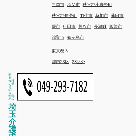
白岡市
秩父市
秩父郡小鹿野町
秩父郡長瀞町
羽生市
草加市
蓮田市
蕨市
行田市
越谷市
長瀞町
飯能市
鴻巣市
鶴ヶ島市
東京都内
都内23区
23区外
医
療・
介護
の派
遣・
紹
介・
転職
相談
埼
玉
介
護