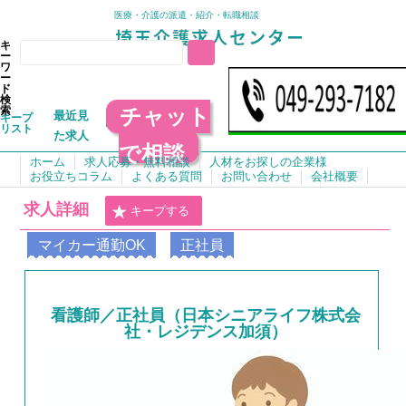
医療・介護の派遣・紹介・転職相談
キ
ー
ワ
ー
ド
検
チャット
索
最近見
キープ
リスト
た求人
で相談
ホーム
求人応募・無料相談
人材をお探しの企業様
お役立ちコラム
よくある質問
お問い合わせ
会社概要
求人詳細
キープする
マイカー通勤OK
正社員
看護師／正社員（日本シニアライフ株式会
社・レジデンス加須）