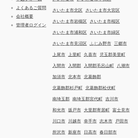
よくあるご質問
さいたま市北区
さいたま市大宮区
会社概要
さいたま市岩槻区
さいたま市桜区
管理者ログイン
さいたま市浦和区
さいたま市緑区
さいたま市見沼区
ふじみ野市
三郷市
上尾市
上里町
久喜市
児玉郡美里町
入間市
入間郡
入間郡毛呂山町
八潮市
加須市
北本市
北葛飾郡
北葛飾郡杉戸町
北葛飾郡松伏町
南埼玉郡
南埼玉郡宮代町
吉川市
和光市
坂戸市
大里郡寄居町
富士見市
川口市
川越市
幸手市
志木市
戸田市
所沢市
新座市
日高市
春日部市