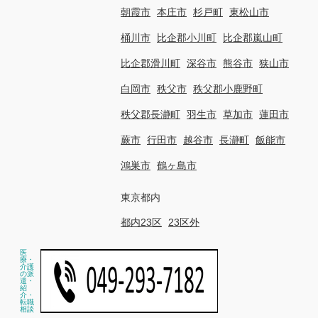
朝霞市
本庄市
杉戸町
東松山市
桶川市
比企郡小川町
比企郡嵐山町
比企郡滑川町
深谷市
熊谷市
狭山市
白岡市
秩父市
秩父郡小鹿野町
秩父郡長瀞町
羽生市
草加市
蓮田市
蕨市
行田市
越谷市
長瀞町
飯能市
鴻巣市
鶴ヶ島市
東京都内
都内23区
23区外
医
療・
介護
の派
遣・
紹
介・
転職
相談