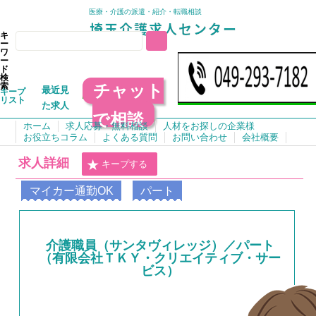
医療・介護の派遣・紹介・転職相談
キ
ー
ワ
ー
ド
検
チャット
索
最近見
キープ
リスト
た求人
で相談
ホーム
求人応募・無料相談
人材をお探しの企業様
お役立ちコラム
よくある質問
お問い合わせ
会社概要
求人詳細
キープする
マイカー通勤OK
パート
介護職員（サンタヴィレッジ）／パート
（有限会社ＴＫＹ・クリエイティブ・サー
ビス）