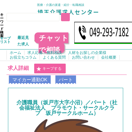
医療・介護の派遣・紹介・転職相談
キ
ー
ワ
ー
ド
検
チャット
索
最近見
キープ
リスト
た求人
で相談
ホーム
求人応募・無料相談
人材をお探しの企業様
お役立ちコラム
よくある質問
お問い合わせ
会社概要
求人詳細
キープする
マイカー通勤OK
パート
介護職員（坂戸市大字小沼）／パート（社
会福祉法人 プラモウト・サークルクラ
ブ 坂戸サークルホーム）