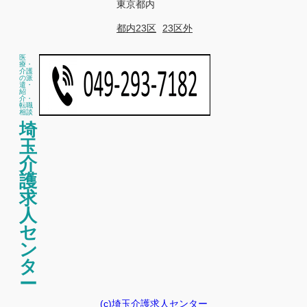
東京都内
都内23区
23区外
医
療・
介護
の派
遣・
紹
介・
転職
相談
埼
玉
介
護
求
人
セ
ン
タ
ー
(c)埼玉介護求人センター