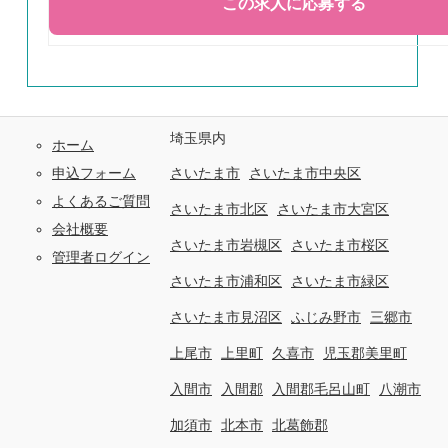
埼玉県内
ホーム
申込フォーム
さいたま市
さいたま市中央区
よくあるご質問
さいたま市北区
さいたま市大宮区
会社概要
さいたま市岩槻区
さいたま市桜区
管理者ログイン
さいたま市浦和区
さいたま市緑区
さいたま市見沼区
ふじみ野市
三郷市
上尾市
上里町
久喜市
児玉郡美里町
入間市
入間郡
入間郡毛呂山町
八潮市
加須市
北本市
北葛飾郡