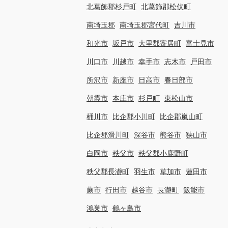
北葛飾郡杉戸町
北葛飾郡松伏町
南埼玉郡
南埼玉郡宮代町
吉川市
和光市
坂戸市
大里郡寄居町
富士見市
川口市
川越市
幸手市
志木市
戸田市
所沢市
新座市
日高市
春日部市
朝霞市
本庄市
杉戸町
東松山市
桶川市
比企郡小川町
比企郡嵐山町
比企郡滑川町
深谷市
熊谷市
狭山市
白岡市
秩父市
秩父郡小鹿野町
秩父郡長瀞町
羽生市
草加市
蓮田市
蕨市
行田市
越谷市
長瀞町
飯能市
鴻巣市
鶴ヶ島市