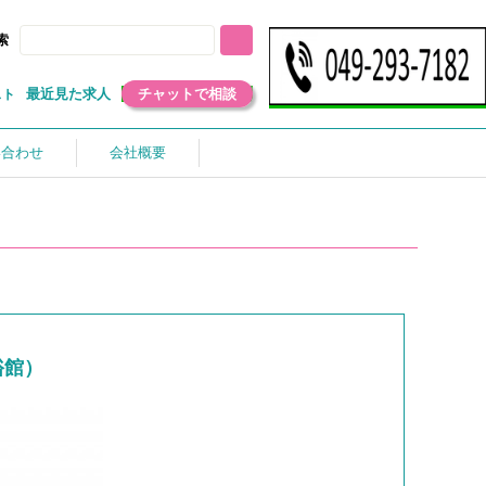
索
最近見た求人
チャットで相談
スト
い合わせ
会社概要
裕館）