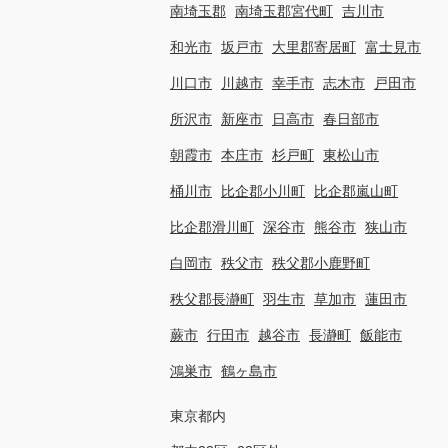
南埼玉郡
南埼玉郡宮代町
吉川市
和光市
坂戸市
大里郡寄居町
富士見市
川口市
川越市
幸手市
志木市
戸田市
所沢市
新座市
日高市
春日部市
朝霞市
本庄市
杉戸町
東松山市
桶川市
比企郡小川町
比企郡嵐山町
比企郡滑川町
深谷市
熊谷市
狭山市
白岡市
秩父市
秩父郡小鹿野町
秩父郡長瀞町
羽生市
草加市
蓮田市
蕨市
行田市
越谷市
長瀞町
飯能市
鴻巣市
鶴ヶ島市
東京都内