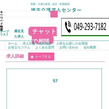
医療・介護の派遣・紹介・転職相談
キ
ー
ワ
ー
ド
検
チャット
索
最近見
キープ
リスト
た求人
で相談
ホーム
求人応募・無料相談
人材をお探しの企業様
お役立ちコラム
よくある質問
お問い合わせ
会社概要
求人詳細
キープする
57