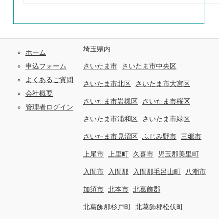
埼玉県内
ホーム
申込フォーム
さいたま市
さいたま市中央区
よくあるご質問
さいたま市北区
さいたま市大宮区
会社概要
さいたま市岩槻区
さいたま市桜区
管理者ログイン
さいたま市浦和区
さいたま市緑区
さいたま市見沼区
ふじみ野市
三郷市
上尾市
上里町
久喜市
児玉郡美里町
入間市
入間郡
入間郡毛呂山町
八潮市
加須市
北本市
北葛飾郡
北葛飾郡杉戸町
北葛飾郡松伏町