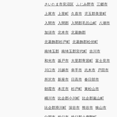
さいたま市見沼区
ふじみ野市
三郷市
上尾市
上里町
久喜市
児玉郡美里町
入間市
入間郡
入間郡毛呂山町
八潮市
加須市
北本市
北葛飾郡
北葛飾郡杉戸町
北葛飾郡松伏町
南埼玉郡
南埼玉郡宮代町
吉川市
和光市
坂戸市
大里郡寄居町
富士見市
川口市
川越市
幸手市
志木市
戸田市
所沢市
新座市
日高市
春日部市
朝霞市
本庄市
杉戸町
東松山市
桶川市
比企郡小川町
比企郡嵐山町
比企郡滑川町
深谷市
熊谷市
狭山市
白岡市
秩父市
秩父郡小鹿野町