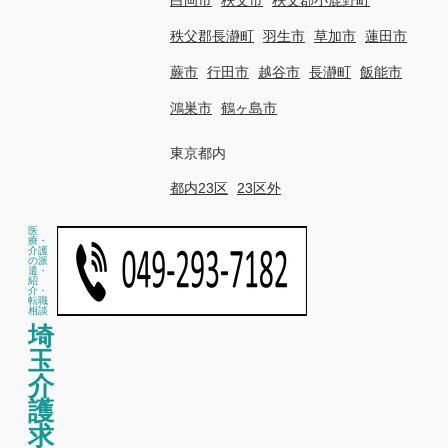
秩父郡長瀞町
羽生市
草加市
蓮田市
蕨市
行田市
越谷市
長瀞町
飯能市
鴻巣市
鶴ヶ島市
東京都内
都内23区
23区外
医
療・
介護
の派
遣・
紹
介・
転職
相談
埼
玉
介
護
求