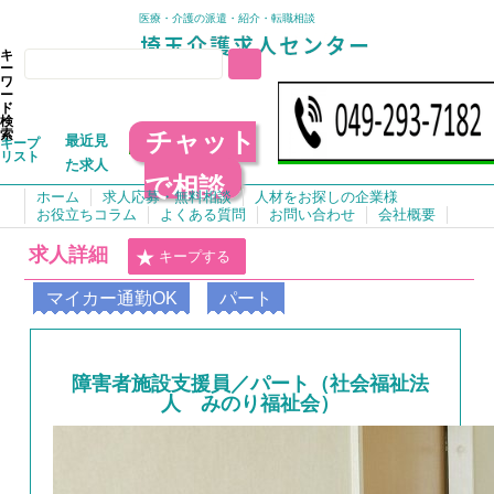
医療・介護の派遣・紹介・転職相談
キ
ー
ワ
ー
ド
検
チャット
索
最近見
キープ
リスト
た求人
で相談
ホーム
求人応募・無料相談
人材をお探しの企業様
お役立ちコラム
よくある質問
お問い合わせ
会社概要
求人詳細
キープする
マイカー通勤OK
パート
障害者施設支援員／パート（社会福祉法
人 みのり福祉会）