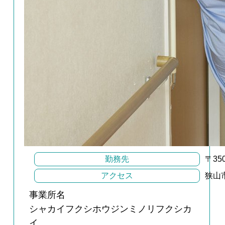
勤務先
〒3
アクセス
狭山
事業所名
シャカイフクシホウジンミノリフクシカ
イ