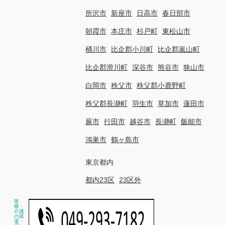
所沢市
新座市
日高市
春日部市
朝霞市
本庄市
杉戸町
東松山市
桶川市
比企郡小川町
比企郡嵐山町
比企郡滑川町
深谷市
熊谷市
狭山市
白岡市
秩父市
秩父郡小鹿野町
秩父郡長瀞町
羽生市
草加市
蓮田市
蕨市
行田市
越谷市
長瀞町
飯能市
鴻巣市
鶴ヶ島市
東京都内
都内23区
23区外
医
療・
介護
の派
遣・