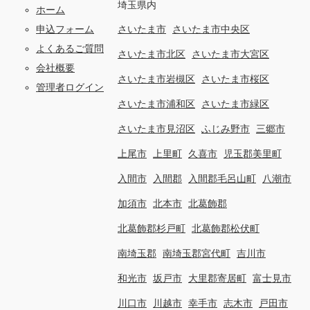
埼玉県内
ホーム
申込フォーム
さいたま市
さいたま市中央区
よくあるご質問
さいたま市北区
さいたま市大宮区
会社概要
さいたま市岩槻区
さいたま市桜区
管理者ログイン
さいたま市浦和区
さいたま市緑区
さいたま市見沼区
ふじみ野市
三郷市
上尾市
上里町
久喜市
児玉郡美里町
入間市
入間郡
入間郡毛呂山町
八潮市
加須市
北本市
北葛飾郡
北葛飾郡杉戸町
北葛飾郡松伏町
南埼玉郡
南埼玉郡宮代町
吉川市
和光市
坂戸市
大里郡寄居町
富士見市
川口市
川越市
幸手市
志木市
戸田市