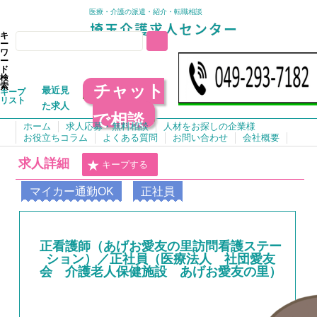
医療・介護の派遣・紹介・転職相談
キ
ー
ワ
ー
ド
検
チャット
索
最近見
キープ
リスト
た求人
で相談
ホーム
求人応募・無料相談
人材をお探しの企業様
お役立ちコラム
よくある質問
お問い合わせ
会社概要
求人詳細
キープする
マイカー通勤OK
正社員
正看護師（あげお愛友の里訪問看護ステー
ション）／正社員（医療法人 社団愛友
会 介護老人保健施設 あげお愛友の里）