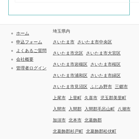
埼玉県内
ホーム
申込フォーム
さいたま市
さいたま市中央区
よくあるご質問
さいたま市北区
さいたま市大宮区
会社概要
さいたま市岩槻区
さいたま市桜区
管理者ログイン
さいたま市浦和区
さいたま市緑区
さいたま市見沼区
ふじみ野市
三郷市
上尾市
上里町
久喜市
児玉郡美里町
入間市
入間郡
入間郡毛呂山町
八潮市
加須市
北本市
北葛飾郡
北葛飾郡杉戸町
北葛飾郡松伏町