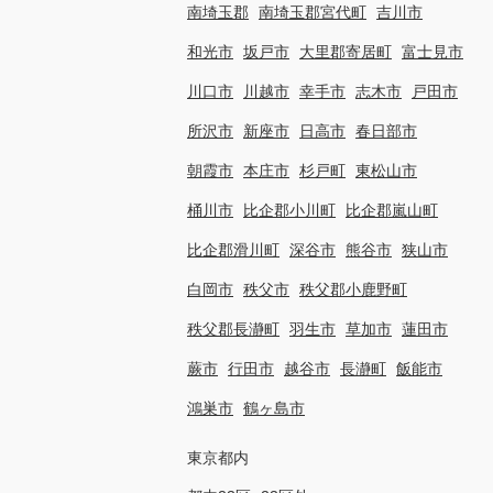
南埼玉郡
南埼玉郡宮代町
吉川市
和光市
坂戸市
大里郡寄居町
富士見市
川口市
川越市
幸手市
志木市
戸田市
所沢市
新座市
日高市
春日部市
朝霞市
本庄市
杉戸町
東松山市
桶川市
比企郡小川町
比企郡嵐山町
比企郡滑川町
深谷市
熊谷市
狭山市
白岡市
秩父市
秩父郡小鹿野町
秩父郡長瀞町
羽生市
草加市
蓮田市
蕨市
行田市
越谷市
長瀞町
飯能市
鴻巣市
鶴ヶ島市
東京都内