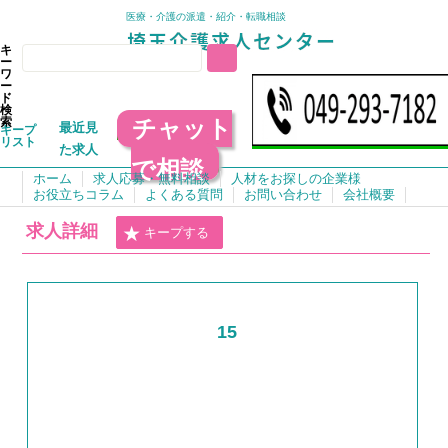
医療・介護の派遣・紹介・転職相談
キ
ー
ワ
ー
ド
検
チャット
索
最近見
キープ
リスト
た求人
で相談
ホーム
求人応募・無料相談
人材をお探しの企業様
お役立ちコラム
よくある質問
お問い合わせ
会社概要
求人詳細
キープする
15