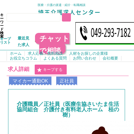
医療・介護の派遣・紹介・転職相談
キ
ー
ワ
ー
ド
検
チャット
索
最近見
キープ
リスト
た求人
で相談
ホーム
求人応募・無料相談
人材をお探しの企業様
お役立ちコラム
よくある質問
お問い合わせ
会社概要
求人詳細
キープする
マイカー通勤OK
正社員
介護職員／正社員（医療生協さいたま生活
協同組合 介護付き有料老人ホーム 桂の
樹）