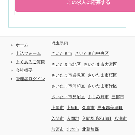
埼玉県内
ホーム
申込フォーム
さいたま市
さいたま市中央区
よくあるご質問
さいたま市北区
さいたま市大宮区
会社概要
さいたま市岩槻区
さいたま市桜区
管理者ログイン
さいたま市浦和区
さいたま市緑区
さいたま市見沼区
ふじみ野市
三郷市
上尾市
上里町
久喜市
児玉郡美里町
入間市
入間郡
入間郡毛呂山町
八潮市
加須市
北本市
北葛飾郡