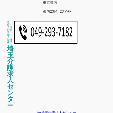
東京都内
都内23区
23区外
医
療・
介護
の派
遣・
紹
介・
転職
相談
埼
玉
介
護
求
人
セ
ン
タ
ー
(c)埼玉介護求人センター