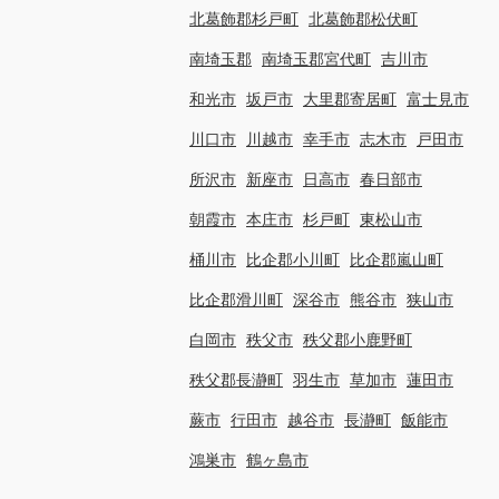
北葛飾郡杉戸町
北葛飾郡松伏町
南埼玉郡
南埼玉郡宮代町
吉川市
和光市
坂戸市
大里郡寄居町
富士見市
川口市
川越市
幸手市
志木市
戸田市
所沢市
新座市
日高市
春日部市
朝霞市
本庄市
杉戸町
東松山市
桶川市
比企郡小川町
比企郡嵐山町
比企郡滑川町
深谷市
熊谷市
狭山市
白岡市
秩父市
秩父郡小鹿野町
秩父郡長瀞町
羽生市
草加市
蓮田市
蕨市
行田市
越谷市
長瀞町
飯能市
鴻巣市
鶴ヶ島市