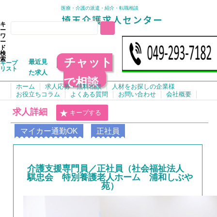
医療・介護の派遣・紹介・転職相談
キ
ー
ワ
ー
ド
検
チャット
索
最近見
キープ
リスト
た求人
で相談
ホーム
求人応募・無料相談
人材をお探しの企業様
お役立ちコラム
よくある質問
お問い合わせ
会社概要
求人詳細
キープする
マイカー通勤OK
正社員
介護支援専門員／正社員（社会福祉法人
騏忠会 特別養護老人ホーム 浦和しぶや
苑）