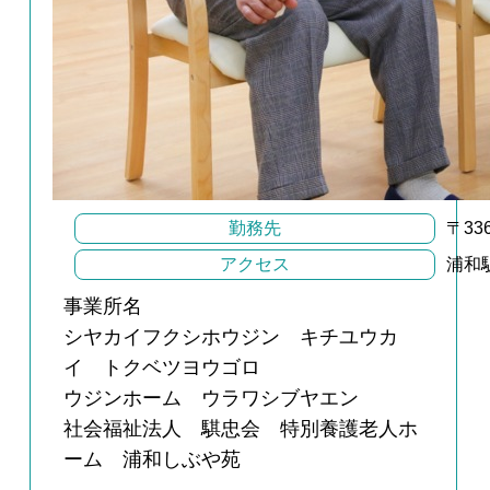
勤務先
〒33
アクセス
浦和
事業所名
シヤカイフクシホウジン キチユウカ
イ トクベツヨウゴロ
ウジンホーム ウラワシブヤエン
社会福祉法人 騏忠会 特別養護老人ホ
ーム 浦和しぶや苑