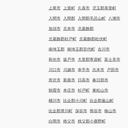
上尾市
上里町
久喜市
児玉郡美里町
入間市
入間郡
入間郡毛呂山町
八潮市
加須市
北本市
北葛飾郡
北葛飾郡杉戸町
北葛飾郡松伏町
南埼玉郡
南埼玉郡宮代町
吉川市
和光市
坂戸市
大里郡寄居町
富士見市
川口市
川越市
幸手市
志木市
戸田市
所沢市
新座市
日高市
春日部市
朝霞市
本庄市
杉戸町
東松山市
桶川市
比企郡小川町
比企郡嵐山町
比企郡滑川町
深谷市
熊谷市
狭山市
白岡市
秩父市
秩父郡小鹿野町