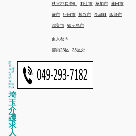
秩父郡長瀞町
羽生市
草加市
蓮田市
蕨市
行田市
越谷市
長瀞町
飯能市
鴻巣市
鶴ヶ島市
東京都内
都内23区
23区外
医
療・
介護
の派
遣・
紹
介・
転職
相談
埼
玉
介
護
求
人