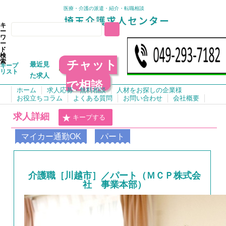
医療・介護の派遣・紹介・転職相談
キ
ー
ワ
ー
ド
検
チャット
索
最近見
キープ
リスト
た求人
で相談
ホーム
求人応募・無料相談
人材をお探しの企業様
お役立ちコラム
よくある質問
お問い合わせ
会社概要
求人詳細
キープする
マイカー通勤OK
パート
介護職［川越市］／パート（ＭＣＰ株式会
社 事業本部）