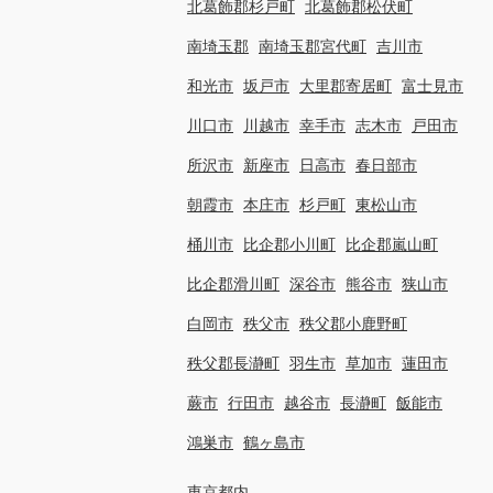
北葛飾郡杉戸町
北葛飾郡松伏町
南埼玉郡
南埼玉郡宮代町
吉川市
和光市
坂戸市
大里郡寄居町
富士見市
川口市
川越市
幸手市
志木市
戸田市
所沢市
新座市
日高市
春日部市
朝霞市
本庄市
杉戸町
東松山市
桶川市
比企郡小川町
比企郡嵐山町
比企郡滑川町
深谷市
熊谷市
狭山市
白岡市
秩父市
秩父郡小鹿野町
秩父郡長瀞町
羽生市
草加市
蓮田市
蕨市
行田市
越谷市
長瀞町
飯能市
鴻巣市
鶴ヶ島市
東京都内