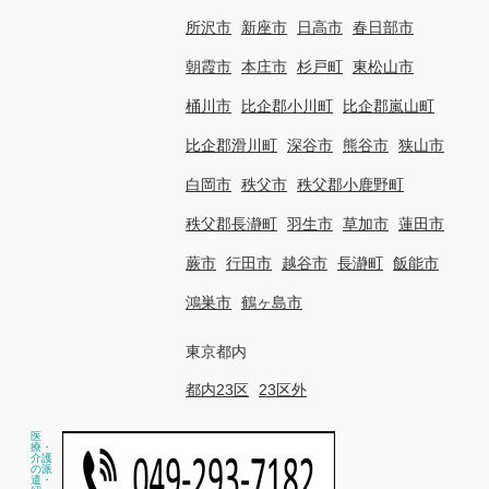
所沢市
新座市
日高市
春日部市
朝霞市
本庄市
杉戸町
東松山市
桶川市
比企郡小川町
比企郡嵐山町
比企郡滑川町
深谷市
熊谷市
狭山市
白岡市
秩父市
秩父郡小鹿野町
秩父郡長瀞町
羽生市
草加市
蓮田市
蕨市
行田市
越谷市
長瀞町
飯能市
鴻巣市
鶴ヶ島市
東京都内
都内23区
23区外
医
療・
介護
の派
遣・