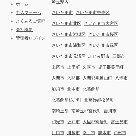
埼玉県内
ホーム
申込フォーム
さいたま市
さいたま市中央区
よくあるご質問
さいたま市北区
さいたま市大宮区
会社概要
さいたま市岩槻区
さいたま市桜区
管理者ログイン
さいたま市浦和区
さいたま市緑区
さいたま市見沼区
ふじみ野市
三郷市
上尾市
上里町
久喜市
児玉郡美里町
入間市
入間郡
入間郡毛呂山町
八潮市
加須市
北本市
北葛飾郡
北葛飾郡杉戸町
北葛飾郡松伏町
南埼玉郡
南埼玉郡宮代町
吉川市
和光市
坂戸市
大里郡寄居町
富士見市
川口市
川越市
幸手市
志木市
戸田市