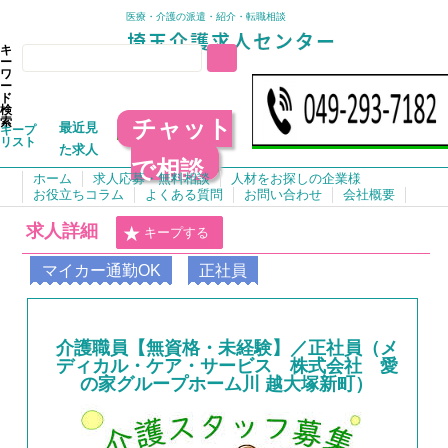
医療・介護の派遣・紹介・転職相談
キ
ー
ワ
ー
ド
検
チャット
索
最近見
キープ
リスト
た求人
で相談
ホーム
求人応募・無料相談
人材をお探しの企業様
お役立ちコラム
よくある質問
お問い合わせ
会社概要
求人詳細
キープする
マイカー通勤OK
正社員
介護職員【無資格・未経験】／正社員（メ
ディカル・ケア・サービス 株式会社 愛
の家グループホーム川 越大塚新町）