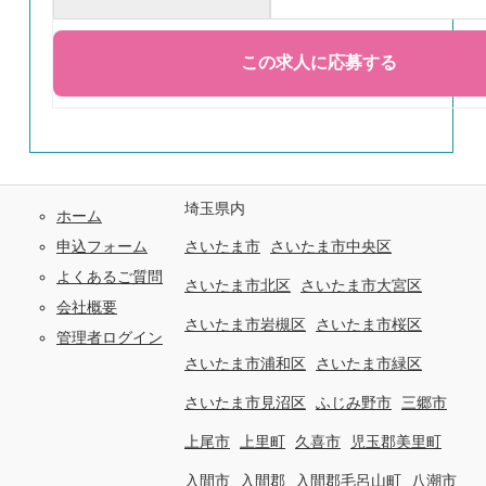
埼玉県内
ホーム
申込フォーム
さいたま市
さいたま市中央区
よくあるご質問
さいたま市北区
さいたま市大宮区
会社概要
さいたま市岩槻区
さいたま市桜区
管理者ログイン
さいたま市浦和区
さいたま市緑区
さいたま市見沼区
ふじみ野市
三郷市
上尾市
上里町
久喜市
児玉郡美里町
入間市
入間郡
入間郡毛呂山町
八潮市