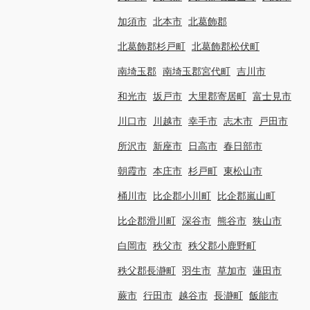
加須市
北本市
北葛飾郡
北葛飾郡杉戸町
北葛飾郡松伏町
南埼玉郡
南埼玉郡宮代町
吉川市
和光市
坂戸市
大里郡寄居町
富士見市
川口市
川越市
幸手市
志木市
戸田市
所沢市
新座市
日高市
春日部市
朝霞市
本庄市
杉戸町
東松山市
桶川市
比企郡小川町
比企郡嵐山町
比企郡滑川町
深谷市
熊谷市
狭山市
白岡市
秩父市
秩父郡小鹿野町
秩父郡長瀞町
羽生市
草加市
蓮田市
蕨市
行田市
越谷市
長瀞町
飯能市