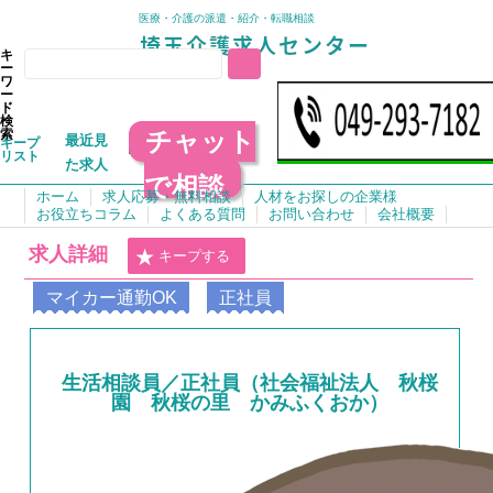
医療・介護の派遣・紹介・転職相談
キ
ー
ワ
ー
ド
検
チャット
索
最近見
キープ
リスト
た求人
で相談
ホーム
求人応募・無料相談
人材をお探しの企業様
お役立ちコラム
よくある質問
お問い合わせ
会社概要
求人詳細
キープする
マイカー通勤OK
正社員
生活相談員／正社員（社会福祉法人 秋桜
園 秋桜の里 かみふくおか）