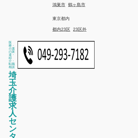
鴻巣市
鶴ヶ島市
東京都内
都内23区
23区外
医
療・
介護
の派
遣・
紹
介・
転職
相談
埼
玉
介
護
求
人
セ
ン
タ