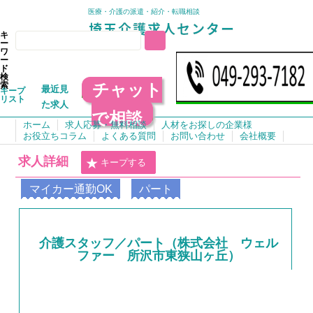
医療・介護の派遣・紹介・転職相談
キ
ー
ワ
ー
ド
検
チャット
索
最近見
キープ
リスト
た求人
で相談
ホーム
求人応募・無料相談
人材をお探しの企業様
お役立ちコラム
よくある質問
お問い合わせ
会社概要
求人詳細
キープする
マイカー通勤OK
パート
介護スタッフ／パート（株式会社 ウェル
ファー 所沢市東狭山ヶ丘）