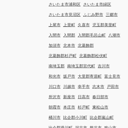
さいたま市浦和区
さいたま市緑区
さいたま市見沼区
ふじみ野市
三郷市
上尾市
上里町
久喜市
児玉郡美里町
入間市
入間郡
入間郡毛呂山町
八潮市
加須市
北本市
北葛飾郡
北葛飾郡杉戸町
北葛飾郡松伏町
南埼玉郡
南埼玉郡宮代町
吉川市
和光市
坂戸市
大里郡寄居町
富士見市
川口市
川越市
幸手市
志木市
戸田市
所沢市
新座市
日高市
春日部市
朝霞市
本庄市
杉戸町
東松山市
桶川市
比企郡小川町
比企郡嵐山町
比企郡滑川町
深谷市
熊谷市
狭山市