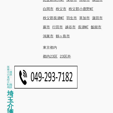
白岡市
秩父市
秩父郡小鹿野町
秩父郡長瀞町
羽生市
草加市
蓮田市
蕨市
行田市
越谷市
長瀞町
飯能市
鴻巣市
鶴ヶ島市
東京都内
都内23区
23区外
医
療・
介護
の派
遣・
紹
介・
転職
相談
埼
玉
介
護