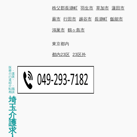
秩父郡長瀞町
羽生市
草加市
蓮田市
蕨市
行田市
越谷市
長瀞町
飯能市
鴻巣市
鶴ヶ島市
東京都内
都内23区
23区外
医
療・
介護
の派
遣・
紹
介・
転職
相談
埼
玉
介
護
求