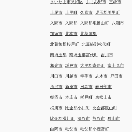
さいたま市見沼区
ふじみ野市
三郷市
上尾市
上里町
久喜市
児玉郡美里町
入間市
入間郡
入間郡毛呂山町
八潮市
加須市
北本市
北葛飾郡
北葛飾郡杉戸町
北葛飾郡松伏町
南埼玉郡
南埼玉郡宮代町
吉川市
和光市
坂戸市
大里郡寄居町
富士見市
川口市
川越市
幸手市
志木市
戸田市
所沢市
新座市
日高市
春日部市
朝霞市
本庄市
杉戸町
東松山市
桶川市
比企郡小川町
比企郡嵐山町
比企郡滑川町
深谷市
熊谷市
狭山市
白岡市
秩父市
秩父郡小鹿野町