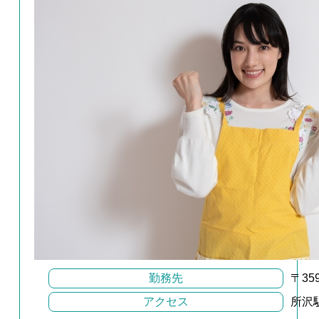
勤務先
〒35
アクセス
所沢