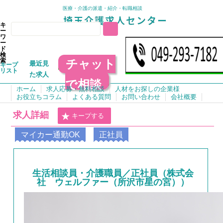
医療・介護の派遣・紹介・転職相談
キ
ー
ワ
ー
ド
検
チャット
索
最近見
キープ
リスト
た求人
で相談
ホーム
求人応募・無料相談
人材をお探しの企業様
お役立ちコラム
よくある質問
お問い合わせ
会社概要
求人詳細
キープする
マイカー通勤OK
正社員
生活相談員・介護職員／正社員（株式会
社 ウェルファー（所沢市星の宮））