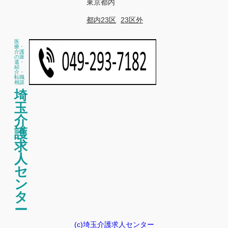
東京都内
都内23区
23区外
医
療・
介護
の派
遣・
紹
介・
転職
相談
埼
玉
介
護
求
人
セ
ン
タ
ー
(c)埼玉介護求人センター