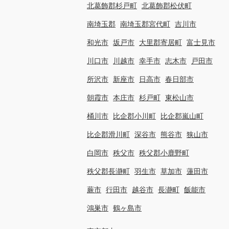
北葛飾郡杉戸町
北葛飾郡松伏町
南埼玉郡
南埼玉郡宮代町
吉川市
和光市
坂戸市
大里郡寄居町
富士見市
川口市
川越市
幸手市
志木市
戸田市
所沢市
新座市
日高市
春日部市
朝霞市
本庄市
杉戸町
東松山市
桶川市
比企郡小川町
比企郡嵐山町
比企郡滑川町
深谷市
熊谷市
狭山市
白岡市
秩父市
秩父郡小鹿野町
秩父郡長瀞町
羽生市
草加市
蓮田市
蕨市
行田市
越谷市
長瀞町
飯能市
鴻巣市
鶴ヶ島市