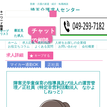
医療・介護の派遣・紹介・転職相談
キ
ー
ワ
ー
ド
検
チャット
索
最近見
キープ
リスト
た求人
で相談
ホーム
求人応募・無料相談
人材をお探しの企業様
お役立ちコラム
よくある質問
お問い合わせ
会社概要
求人詳細
キープする
マイカー通勤OK
正社員
障害児学童保育の指導員及び法人の運営管
理／正社員（特定非営利活動法人 なかよ
しねっと）