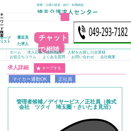
医療・介護の派遣・紹介・転職相談
キ
ー
ワ
ー
ド
検
チャット
索
最近見
キープ
リスト
た求人
で相談
ホーム
求人応募・無料相談
人材をお探しの企業様
お役立ちコラム
よくある質問
お問い合わせ
会社概要
求人詳細
キープする
マイカー通勤OK
正社員
管理者候補／デイサービス／正社員（株式
会社 ツクイ 埼玉圏・さいたま見沼）