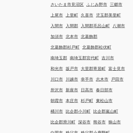
さいたま市見沼区
ふじみ野市
三郷市
上尾市
上里町
久喜市
児玉郡美里町
入間市
入間郡
入間郡毛呂山町
八潮市
加須市
北本市
北葛飾郡
北葛飾郡杉戸町
北葛飾郡松伏町
南埼玉郡
南埼玉郡宮代町
吉川市
和光市
坂戸市
大里郡寄居町
富士見市
川口市
川越市
幸手市
志木市
戸田市
所沢市
新座市
日高市
春日部市
朝霞市
本庄市
杉戸町
東松山市
桶川市
比企郡小川町
比企郡嵐山町
比企郡滑川町
深谷市
熊谷市
狭山市
白岡市
秩父市
秩父郡小鹿野町