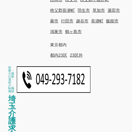
秩父郡長瀞町
羽生市
草加市
蓮田市
蕨市
行田市
越谷市
長瀞町
飯能市
鴻巣市
鶴ヶ島市
東京都内
都内23区
23区外
医
療・
介護
の派
遣・
紹
介・
転職
相談
埼
玉
介
護
求