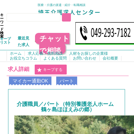
医療・介護の派遣・紹介・転職相談
キ
ー
ワ
ー
ド
検
チャット
索
最近見
キープ
リスト
た求人
で相談
ホーム
求人応募・無料相談
人材をお探しの企業様
お役立ちコラム
よくある質問
お問い合わせ
会社概要
求人詳細
キープする
マイカー通勤OK
パート
介護職員／パート（特別養護老人ホーム
鶴ヶ島ほほえみの郷）