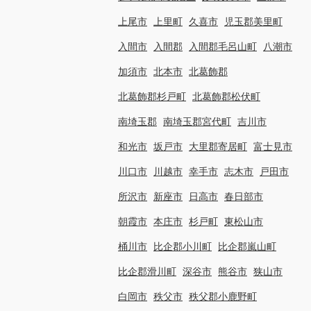
上尾市
上里町
久喜市
児玉郡美里町
入間市
入間郡
入間郡毛呂山町
八潮市
加須市
北本市
北葛飾郡
北葛飾郡杉戸町
北葛飾郡松伏町
南埼玉郡
南埼玉郡宮代町
吉川市
和光市
坂戸市
大里郡寄居町
富士見市
川口市
川越市
幸手市
志木市
戸田市
所沢市
新座市
日高市
春日部市
朝霞市
本庄市
杉戸町
東松山市
桶川市
比企郡小川町
比企郡嵐山町
比企郡滑川町
深谷市
熊谷市
狭山市
白岡市
秩父市
秩父郡小鹿野町