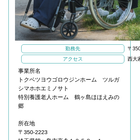
勤務先
〒35
アクセス
西大
事業所名
トクベツヨウゴロウジンホーム ツルガ
シマホホエミノサト
特別養護老人ホーム 鶴ヶ島ほほえみの
郷
所在地
〒350-2223