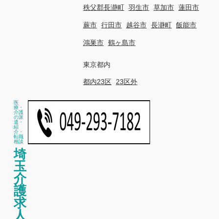
秩父郡長瀞町
羽生市
草加市
蓮田市
蕨市
行田市
越谷市
長瀞町
飯能市
鴻巣市
鶴ヶ島市
東京都内
都内23区
23区外
医
療・
介護
の派
遣・
紹
介・
転職
相談
埼
玉
介
護
求
人