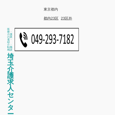
東京都内
都内23区
23区外
医
療・
介護
の派
遣・
紹
介・
転職
相談
埼
玉
介
護
求
人
セ
ン
タ
ー