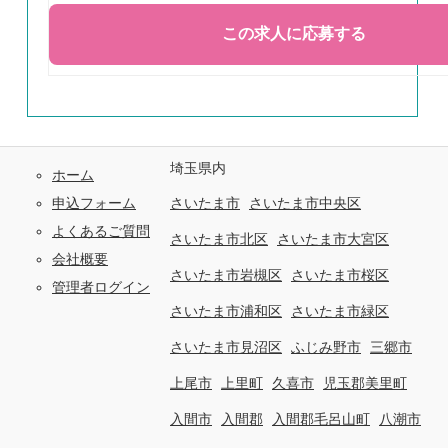
埼玉県内
ホーム
申込フォーム
さいたま市
さいたま市中央区
よくあるご質問
さいたま市北区
さいたま市大宮区
会社概要
さいたま市岩槻区
さいたま市桜区
管理者ログイン
さいたま市浦和区
さいたま市緑区
さいたま市見沼区
ふじみ野市
三郷市
上尾市
上里町
久喜市
児玉郡美里町
入間市
入間郡
入間郡毛呂山町
八潮市