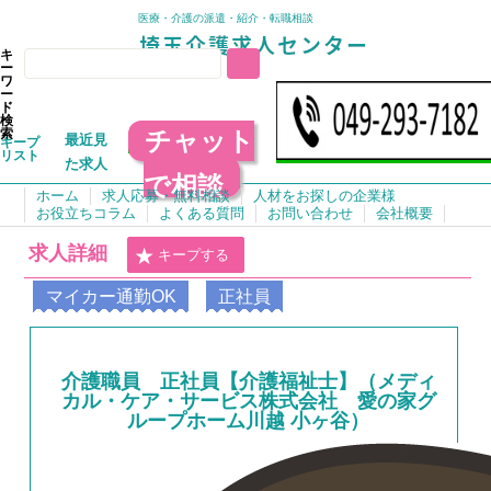
医療・介護の派遣・紹介・転職相談
キ
ー
ワ
ー
ド
検
チャット
索
最近見
キープ
リスト
た求人
で相談
ホーム
求人応募・無料相談
人材をお探しの企業様
お役立ちコラム
よくある質問
お問い合わせ
会社概要
求人詳細
キープする
マイカー通勤OK
正社員
介護職員 正社員【介護福祉士】（メディ
カル・ケア・サービス株式会社 愛の家グ
ループホーム川越 小ヶ谷）