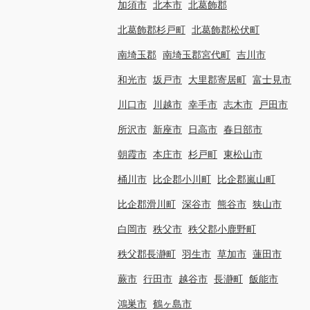
加須市
北本市
北葛飾郡
北葛飾郡杉戸町
北葛飾郡松伏町
南埼玉郡
南埼玉郡宮代町
吉川市
和光市
坂戸市
大里郡寄居町
富士見市
川口市
川越市
幸手市
志木市
戸田市
所沢市
新座市
日高市
春日部市
朝霞市
本庄市
杉戸町
東松山市
桶川市
比企郡小川町
比企郡嵐山町
比企郡滑川町
深谷市
熊谷市
狭山市
白岡市
秩父市
秩父郡小鹿野町
秩父郡長瀞町
羽生市
草加市
蓮田市
蕨市
行田市
越谷市
長瀞町
飯能市
鴻巣市
鶴ヶ島市