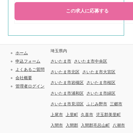
埼玉県内
ホーム
申込フォーム
さいたま市
さいたま市中央区
よくあるご質問
さいたま市北区
さいたま市大宮区
会社概要
さいたま市岩槻区
さいたま市桜区
管理者ログイン
さいたま市浦和区
さいたま市緑区
さいたま市見沼区
ふじみ野市
三郷市
上尾市
上里町
久喜市
児玉郡美里町
入間市
入間郡
入間郡毛呂山町
八潮市