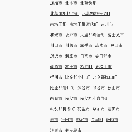
加須市
北本市
北葛飾郡
北葛飾郡杉戸町
北葛飾郡松伏町
南埼玉郡
南埼玉郡宮代町
吉川市
和光市
坂戸市
大里郡寄居町
富士見市
川口市
川越市
幸手市
志木市
戸田市
所沢市
新座市
日高市
春日部市
朝霞市
本庄市
杉戸町
東松山市
桶川市
比企郡小川町
比企郡嵐山町
比企郡滑川町
深谷市
熊谷市
狭山市
白岡市
秩父市
秩父郡小鹿野町
秩父郡長瀞町
羽生市
草加市
蓮田市
蕨市
行田市
越谷市
長瀞町
飯能市
鴻巣市
鶴ヶ島市