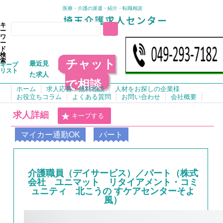
医療・介護の派遣・紹介・転職相談
キ
ー
ワ
ー
ド
検
チャット
索
最近見
キープ
リスト
た求人
で相談
ホーム
求人応募・無料相談
人材をお探しの企業様
お役立ちコラム
よくある質問
お問い合わせ
会社概要
求人詳細
キープする
マイカー通勤OK
パート
介護職員（デイサービス）／パート（株式
会社 ユニマット リタイアメント・コミ
ュニティ 北こうの すケアセンターそよ
風）