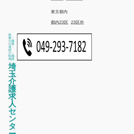
東京都内
都内23区
23区外
医
療・
介護
の派
遣・
紹
介・
転職
相談
埼
玉
介
護
求
人
セ
ン
タ
ー