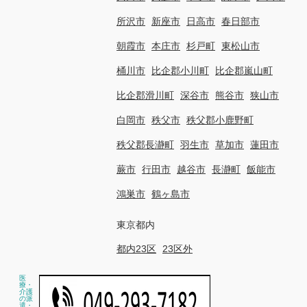
所沢市
新座市
日高市
春日部市
朝霞市
本庄市
杉戸町
東松山市
桶川市
比企郡小川町
比企郡嵐山町
比企郡滑川町
深谷市
熊谷市
狭山市
白岡市
秩父市
秩父郡小鹿野町
秩父郡長瀞町
羽生市
草加市
蓮田市
蕨市
行田市
越谷市
長瀞町
飯能市
鴻巣市
鶴ヶ島市
東京都内
都内23区
23区外
医
療・
介護
の派
遣・