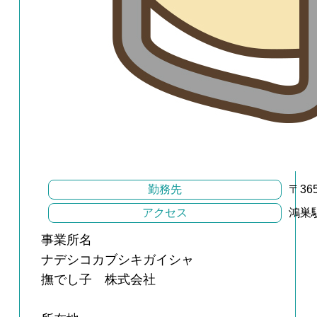
勤務先
〒3
アクセス
鴻巣
事業所名
ナデシコカブシキガイシャ
撫でし子 株式会社