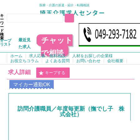
医療・介護の派遣・紹介・転職相談
キ
ー
ワ
ー
ド
検
チャット
索
最近見
キープ
リスト
た求人
で相談
ホーム
求人応募・無料相談
人材をお探しの企業様
お役立ちコラム
よくある質問
お問い合わせ
会社概要
求人詳細
キープする
マイカー通勤OK
訪問介護職員／年度毎更新（撫でし子 株
式会社）