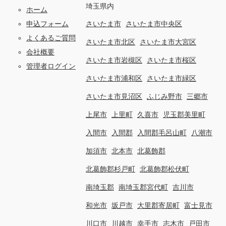
埼玉県内
ホーム
申込フォーム
さいたま市
さいたま市中央区
よくあるご質問
さいたま市北区
さいたま市大宮区
会社概要
さいたま市岩槻区
さいたま市桜区
管理者ログイン
さいたま市浦和区
さいたま市緑区
さいたま市見沼区
ふじみ野市
三郷市
上尾市
上里町
久喜市
児玉郡美里町
入間市
入間郡
入間郡毛呂山町
八潮市
加須市
北本市
北葛飾郡
北葛飾郡杉戸町
北葛飾郡松伏町
南埼玉郡
南埼玉郡宮代町
吉川市
和光市
坂戸市
大里郡寄居町
富士見市
川口市
川越市
幸手市
志木市
戸田市