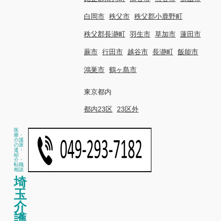
白岡市
秩父市
秩父郡小鹿野町
秩父郡長瀞町
羽生市
草加市
蓮田市
蕨市
行田市
越谷市
長瀞町
飯能市
鴻巣市
鶴ヶ島市
東京都内
都内23区
23区外
医
療・
介護
の派
遣・
紹
介・
転職
相談
埼
玉
介
護