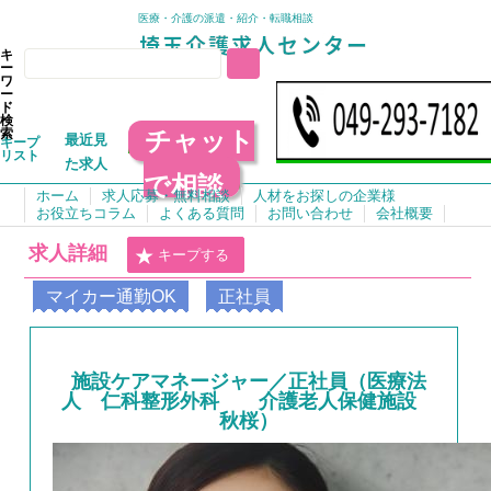
医療・介護の派遣・紹介・転職相談
キ
ー
ワ
ー
ド
検
チャット
索
最近見
キープ
リスト
た求人
で相談
ホーム
求人応募・無料相談
人材をお探しの企業様
お役立ちコラム
よくある質問
お問い合わせ
会社概要
求人詳細
キープする
マイカー通勤OK
正社員
施設ケアマネージャー／正社員（医療法
人 仁科整形外科 介護老人保健施設
秋桜）