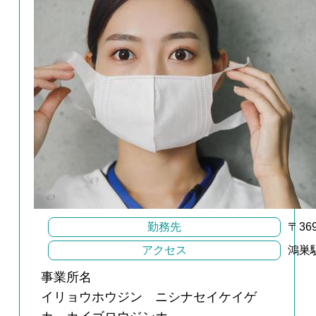
勤務先
〒36
アクセス
鴻巣
事業所名
イリョウホウジン ニシナセイケイゲ