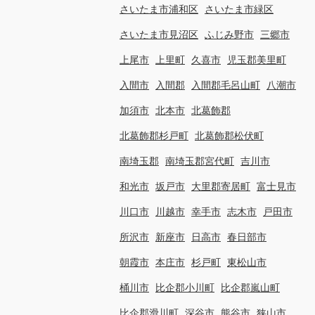
さいたま市浦和区
さいたま市緑区
さいたま市見沼区
ふじみ野市
三郷市
上尾市
上里町
久喜市
児玉郡美里町
入間市
入間郡
入間郡毛呂山町
八潮市
加須市
北本市
北葛飾郡
北葛飾郡杉戸町
北葛飾郡松伏町
南埼玉郡
南埼玉郡宮代町
吉川市
和光市
坂戸市
大里郡寄居町
富士見市
川口市
川越市
幸手市
志木市
戸田市
所沢市
新座市
日高市
春日部市
朝霞市
本庄市
杉戸町
東松山市
桶川市
比企郡小川町
比企郡嵐山町
比企郡滑川町
深谷市
熊谷市
狭山市