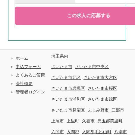
埼玉県内
ホーム
申込フォーム
さいたま市
さいたま市中央区
よくあるご質問
さいたま市北区
さいたま市大宮区
会社概要
さいたま市岩槻区
さいたま市桜区
管理者ログイン
さいたま市浦和区
さいたま市緑区
さいたま市見沼区
ふじみ野市
三郷市
上尾市
上里町
久喜市
児玉郡美里町
入間市
入間郡
入間郡毛呂山町
八潮市