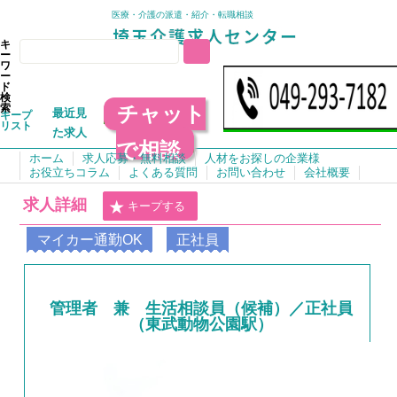
医療・介護の派遣・紹介・転職相談
キ
ー
ワ
ー
ド
検
チャット
索
最近見
キープ
リスト
た求人
で相談
ホーム
求人応募・無料相談
人材をお探しの企業様
お役立ちコラム
よくある質問
お問い合わせ
会社概要
求人詳細
キープする
マイカー通勤OK
正社員
管理者 兼 生活相談員（候補）／正社員
（東武動物公園駅）