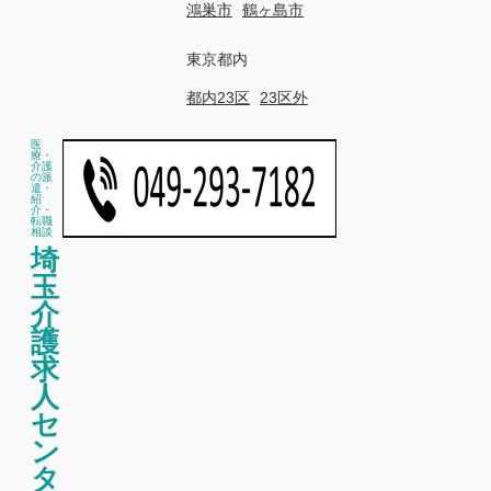
鴻巣市
鶴ヶ島市
東京都内
都内23区
23区外
医
療・
介護
の派
遣・
紹
介・
転職
相談
埼
玉
介
護
求
人
セ
ン
タ