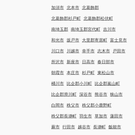
加須市
北本市
北葛飾郡
北葛飾郡杉戸町
北葛飾郡松伏町
南埼玉郡
南埼玉郡宮代町
吉川市
和光市
坂戸市
大里郡寄居町
富士見市
川口市
川越市
幸手市
志木市
戸田市
所沢市
新座市
日高市
春日部市
朝霞市
本庄市
杉戸町
東松山市
桶川市
比企郡小川町
比企郡嵐山町
比企郡滑川町
深谷市
熊谷市
狭山市
白岡市
秩父市
秩父郡小鹿野町
秩父郡長瀞町
羽生市
草加市
蓮田市
蕨市
行田市
越谷市
長瀞町
飯能市