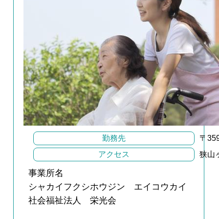
勤務先
〒3
アクセス
狭山
事業所名
シャカイフクシホウジン エイコウカイ
社会福祉法人 栄光会