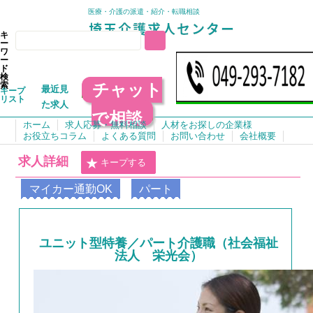
医療・介護の派遣・紹介・転職相談
キ
ー
ワ
ー
ド
検
チャット
索
最近見
キープ
リスト
た求人
で相談
ホーム
求人応募・無料相談
人材をお探しの企業様
お役立ちコラム
よくある質問
お問い合わせ
会社概要
求人詳細
キープする
マイカー通勤OK
パート
ユニット型特養／パート介護職（社会福祉
法人 栄光会）