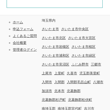
埼玉県内
ホーム
申込フォーム
さいたま市
さいたま市中央区
よくあるご質問
さいたま市北区
さいたま市大宮区
会社概要
さいたま市岩槻区
さいたま市桜区
管理者ログイン
さいたま市浦和区
さいたま市緑区
さいたま市見沼区
ふじみ野市
三郷市
上尾市
上里町
久喜市
児玉郡美里町
入間市
入間郡
入間郡毛呂山町
八潮市
加須市
北本市
北葛飾郡
北葛飾郡杉戸町
北葛飾郡松伏町
南埼玉郡
南埼玉郡宮代町
吉川市