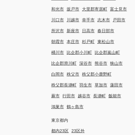
和光市
坂戸市
大里郡寄居町
富士見市
川口市
川越市
幸手市
志木市
戸田市
所沢市
新座市
日高市
春日部市
朝霞市
本庄市
杉戸町
東松山市
桶川市
比企郡小川町
比企郡嵐山町
比企郡滑川町
深谷市
熊谷市
狭山市
白岡市
秩父市
秩父郡小鹿野町
秩父郡長瀞町
羽生市
草加市
蓮田市
蕨市
行田市
越谷市
長瀞町
飯能市
鴻巣市
鶴ヶ島市
東京都内
都内23区
23区外