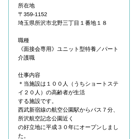
所在地
〒359-1152
埼玉県所沢市北野三丁目１番地１８
職種
《面接会専用》ユニット型特養／パート
介護職
仕事内容
＊当施設は１００人（うちショートステ
イ２０人）の高齢者が生活
する施設です。
西武新宿線の航空公園駅からバス７分、
所沢航空記念公園近く
の好立地に平成３０年にオープンしまし
た。