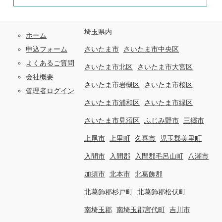
埼玉県内
ホーム
申込フォーム
さいたま市
さいたま市中央区
よくあるご質問
さいたま市北区
さいたま市大宮区
会社概要
さいたま市岩槻区
さいたま市桜区
管理者ログイン
さいたま市浦和区
さいたま市緑区
さいたま市見沼区
ふじみ野市
三郷市
上尾市
上里町
久喜市
児玉郡美里町
入間市
入間郡
入間郡毛呂山町
八潮市
加須市
北本市
北葛飾郡
北葛飾郡杉戸町
北葛飾郡松伏町
南埼玉郡
南埼玉郡宮代町
吉川市