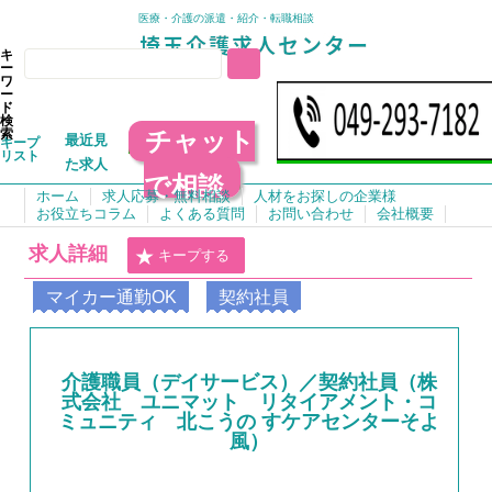
医療・介護の派遣・紹介・転職相談
キ
ー
ワ
ー
ド
検
チャット
索
最近見
キープ
リスト
た求人
で相談
ホーム
求人応募・無料相談
人材をお探しの企業様
お役立ちコラム
よくある質問
お問い合わせ
会社概要
求人詳細
キープする
マイカー通勤OK
契約社員
介護職員（デイサービス）／契約社員（株
式会社 ユニマット リタイアメント・コ
ミュニティ 北こうの すケアセンターそよ
風）