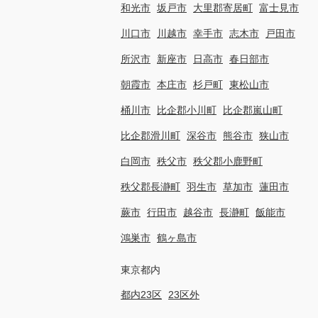
和光市
坂戸市
大里郡寄居町
富士見市
川口市
川越市
幸手市
志木市
戸田市
所沢市
新座市
日高市
春日部市
朝霞市
本庄市
杉戸町
東松山市
桶川市
比企郡小川町
比企郡嵐山町
比企郡滑川町
深谷市
熊谷市
狭山市
白岡市
秩父市
秩父郡小鹿野町
秩父郡長瀞町
羽生市
草加市
蓮田市
蕨市
行田市
越谷市
長瀞町
飯能市
鴻巣市
鶴ヶ島市
東京都内
都内23区
23区外