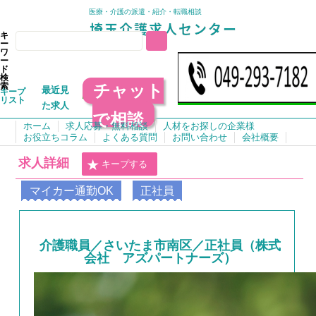
医療・介護の派遣・紹介・転職相談
キ
ー
ワ
ー
ド
検
チャット
索
最近見
キープ
リスト
た求人
で相談
ホーム
求人応募・無料相談
人材をお探しの企業様
お役立ちコラム
よくある質問
お問い合わせ
会社概要
求人詳細
キープする
マイカー通勤OK
正社員
介護職員／さいたま市南区／正社員（株式
会社 アズパートナーズ）