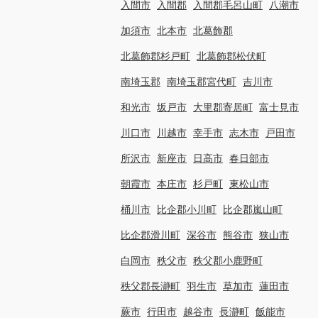
入間市
入間郡
入間郡毛呂山町
八潮市
加須市
北本市
北葛飾郡
北葛飾郡杉戸町
北葛飾郡松伏町
南埼玉郡
南埼玉郡宮代町
吉川市
和光市
坂戸市
大里郡寄居町
富士見市
川口市
川越市
幸手市
志木市
戸田市
所沢市
新座市
日高市
春日部市
朝霞市
本庄市
杉戸町
東松山市
桶川市
比企郡小川町
比企郡嵐山町
比企郡滑川町
深谷市
熊谷市
狭山市
白岡市
秩父市
秩父郡小鹿野町
秩父郡長瀞町
羽生市
草加市
蓮田市
蕨市
行田市
越谷市
長瀞町
飯能市