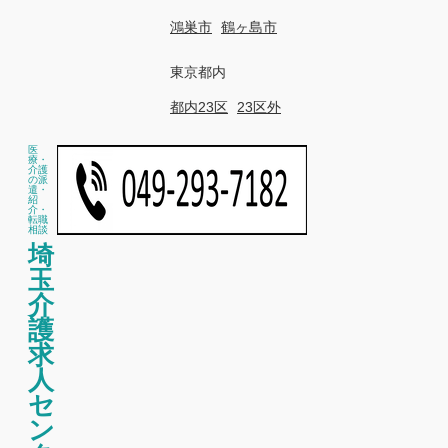
鴻巣市
鶴ヶ島市
東京都内
都内23区
23区外
医
療・
介護
の派
遣・
紹
介・
転職
相談
埼
玉
介
護
求
人
セ
ン