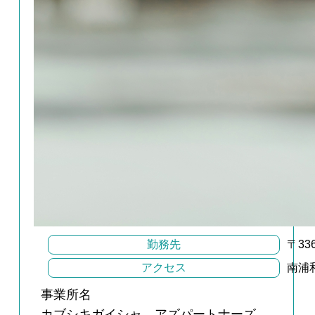
勤務先
〒33
アクセス
南浦
事業所名
カブシキガイシャ アズパートナーズ