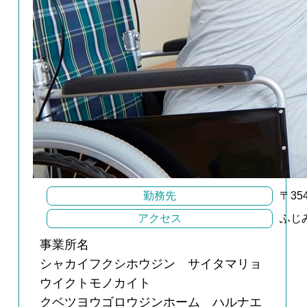
勤務先
〒3
アクセス
ふじ
事業所名
シャカイフクシホウジン サイタマリョ
ウイクトモノカイト
クベツヨウゴロウジンホーム ハルナエ