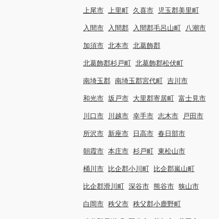
上尾市
上里町
久喜市
児玉郡美里町
入間市
入間郡
入間郡毛呂山町
八潮市
加須市
北本市
北葛飾郡
北葛飾郡杉戸町
北葛飾郡松伏町
南埼玉郡
南埼玉郡宮代町
吉川市
和光市
坂戸市
大里郡寄居町
富士見市
川口市
川越市
幸手市
志木市
戸田市
所沢市
新座市
日高市
春日部市
朝霞市
本庄市
杉戸町
東松山市
桶川市
比企郡小川町
比企郡嵐山町
比企郡滑川町
深谷市
熊谷市
狭山市
白岡市
秩父市
秩父郡小鹿野町