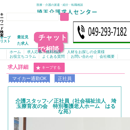
医療・介護の派遣・紹介・転職相談
キ
ー
ワ
ー
ド
検
チャット
索
最近見
キープ
リスト
た求人
で相談
ホーム
求人応募・無料相談
人材をお探しの企業様
お役立ちコラム
よくある質問
お問い合わせ
会社概要
求人詳細
キープする
マイカー通勤OK
正社員
介護スタッフ-／正社員（社会福祉法人 埼
玉療育友の会 特別養護老人ホーム はる
な苑）