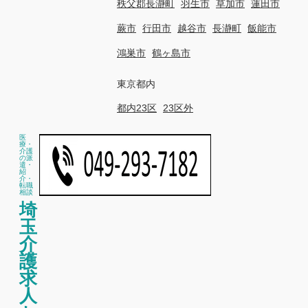
秩父郡長瀞町
羽生市
草加市
蓮田市
蕨市
行田市
越谷市
長瀞町
飯能市
鴻巣市
鶴ヶ島市
東京都内
都内23区
23区外
医
療・
介護
の派
遣・
紹
介・
転職
相談
埼
玉
介
護
求
人