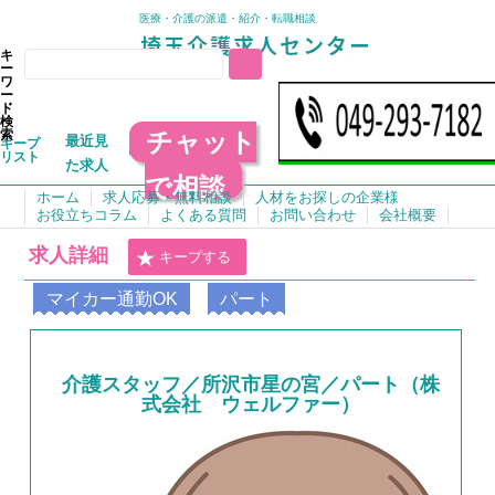
医療・介護の派遣・紹介・転職相談
キ
ー
ワ
ー
ド
検
チャット
索
最近見
キープ
リスト
た求人
で相談
ホーム
求人応募・無料相談
人材をお探しの企業様
お役立ちコラム
よくある質問
お問い合わせ
会社概要
求人詳細
キープする
マイカー通勤OK
パート
介護スタッフ／所沢市星の宮／パート（株
式会社 ウェルファー）