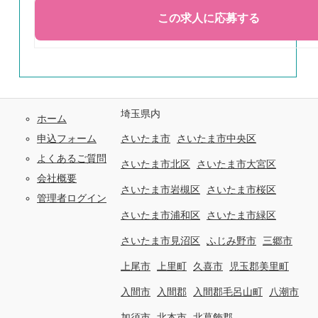
埼玉県内
ホーム
申込フォーム
さいたま市
さいたま市中央区
よくあるご質問
さいたま市北区
さいたま市大宮区
会社概要
さいたま市岩槻区
さいたま市桜区
管理者ログイン
さいたま市浦和区
さいたま市緑区
さいたま市見沼区
ふじみ野市
三郷市
上尾市
上里町
久喜市
児玉郡美里町
入間市
入間郡
入間郡毛呂山町
八潮市
加須市
北本市
北葛飾郡