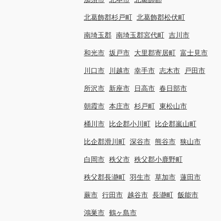
北葛飾郡杉戸町
北葛飾郡松伏町
南埼玉郡
南埼玉郡宮代町
吉川市
和光市
坂戸市
大里郡寄居町
富士見市
川口市
川越市
幸手市
志木市
戸田市
所沢市
新座市
日高市
春日部市
朝霞市
本庄市
杉戸町
東松山市
桶川市
比企郡小川町
比企郡嵐山町
比企郡滑川町
深谷市
熊谷市
狭山市
白岡市
秩父市
秩父郡小鹿野町
秩父郡長瀞町
羽生市
草加市
蓮田市
蕨市
行田市
越谷市
長瀞町
飯能市
鴻巣市
鶴ヶ島市