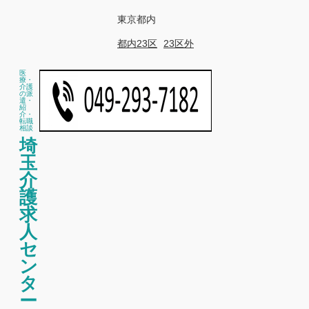
東京都内
都内23区
23区外
医
療・
介護
の派
遣・
紹
介・
転職
相談
埼
玉
介
護
求
人
セ
ン
タ
ー